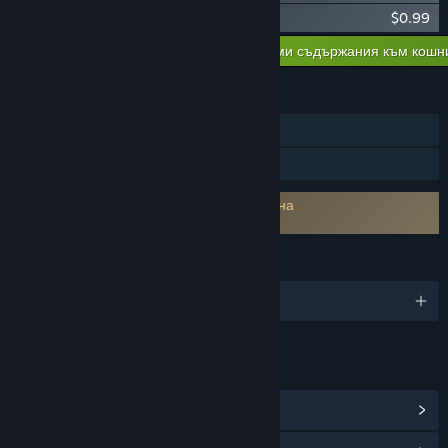
A Game of Dwarves: Ale Pack
$0.99
Добавяне на всички сваляеми съдържания към кошн
$10.97
ХАРАКТЕРИСТИКИ
Самостоятелна игра
Семейно споделяне
Изисква съгласие с ЛСКП на трета страна
A Game of Dwarves EULA
ЕЗИЦИ
Поддържани езици: 2
ВРЪЗКИ И ИНФОРМАЦИЯ
Преглед на Steam постиженията
(27)