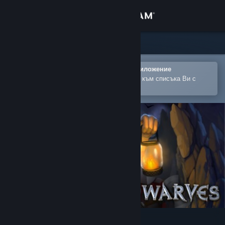
Вписване
Магазин
Общност
Отваряне в мобилното Steam приложение
За лесно закупуване или добавяне към списъка Ви с
желания
Относно
Поддръжка
Смяна на езика
Сдобийте се с мобилното Steam приложение
Преглед на сайта за настолни компютри
A Game of Dwarves