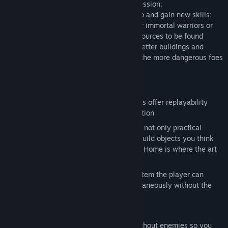
your strategies and tactics during each session.
As you advance, the Dwarves will level up and gain new skills;
progressing from weak dwarvlings to near immortal warriors or
master craftsmen. There are also rare resources to be found
deeper in the earth that grant access to better buildings and
equipment. However, the deeper you dig the more dangerous foes
you might unleash…
Key Features:
Explore – The randomly generated maps offer replayability
while also providing a sense of exploration
Build – customize your settlement with not only practical
constructions, but beautiful ones too! Build objects you think
look great, while still gaining progress. Home is where the art
is.
Command – With an intuitive order system the player can
easily control oodles of dwarves simultaneously without the
need for extensive micro management
A 13 level, story driven campaign
Custom game mode: Create a world without enemies so you