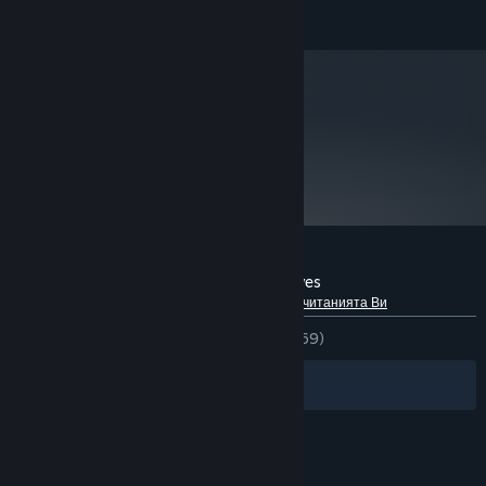
rights reserved.
Считано от 01 януари 2024 Steam клиентът ще поддържа само
*
Windows 10 и по-нови версии.
metacritic
60
Преглед на рецензии от
критици
Рецензии от клиенти за A Game of Dwarves
Относно потребителските рецензии
Предпочитанията Ви
ЗА ЦЕЛИЯ ПЕРИОД:
Смесени
(63% от 369)
Филтри
Езиците Ви