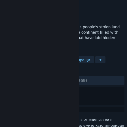
Разработчик
Zeal Game Studio
Издател
Paradox Interactive
Издадена на
23 окт. 2012
A Dwarven Prince on a quest to reclaim his people’s stolen land
will take you on a great journey. Explore a continent filled with
buried treasures and unearth mysteries that have laid hidden
since the Great War.
ТАГОВЕ
Джуджета
Стратегии
Неангажиращи
+
РЕЦЕНЗИИ
ЗА ЦЕЛИЯ ПЕРИОД:
Смесени
(63% от 369)
Впишете се
, за да добавите този артикул към списъка си с
желания, да го последвате или да го отбележите като игнориран