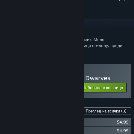
Български език не се поддържа
Този продукт не поддържа родния Ви език. Моля,
прегледайте списъка с поддържани езици по-долу, преди
да го купите
Закупуване на A Game of Dwarves
Добавяне в кошница
$9.99
Съдържание за тази игра
Преглед на всички
(3)
A Game of Dwarves: Pets
$4.99
A Game of Dwarves: Star Dwarves
$4.99