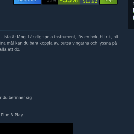
$13.92
a-lista är lång! Lär dig spela instrument, läs en bok, bli rik, bli
a dina mål kan du bara koppla av, putsa vingarna och lyssna på
lla att dö.
r du befinner sig
 Plug & Play