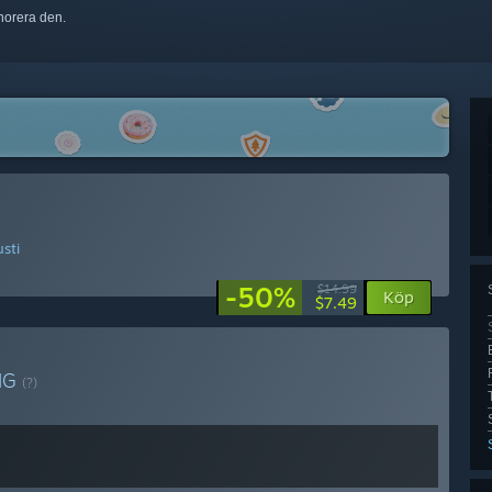
ignorera den.
sti
-50%
$14.99
Köp
$7.49
NG
(?)