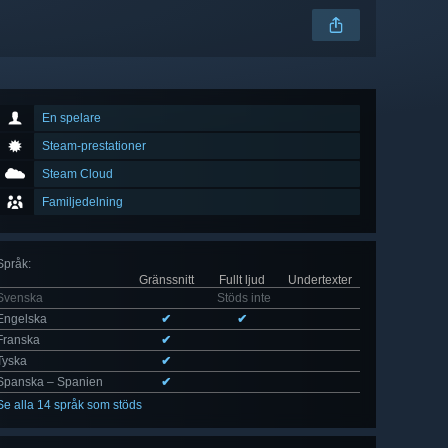
En spelare
Steam-prestationer
Steam Cloud
Familjedelning
Språk
:
Gränssnitt
Fullt ljud
Undertexter
Svenska
Stöds inte
Engelska
✔
✔
Franska
✔
Tyska
✔
Spanska – Spanien
✔
Se alla 14 språk som stöds