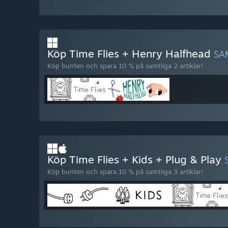
Köp Time Flies + Henry Halfhead
SA
Köp bunten och spara 10 % på samtliga 2 artiklar!
Köp Time Flies + Kids + Plug & Play
Köp bunten och spara 10 % på samtliga 3 artiklar!