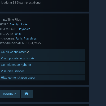
Inkluderar 13 Steam-prestationer
Visa
alla 13
Time Flies
TITEL:
Äventyr
Indie
,
GENRE:
Playables
UTVECKLARE:
Panic
UTGIVARE:
Panic
Playables
,
FRANCHISE:
31 jul, 2025
UTGIVNINGSDATUM:
Gå till webbplatsen
Visa uppdateringshistorik
Läs relaterade nyheter
Visa diskussioner
Hitta gemenskapsgrupper
Bädda in