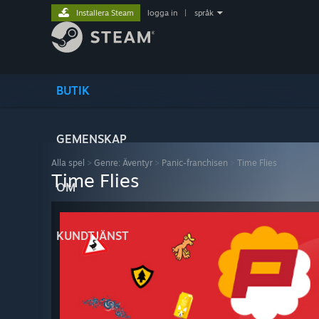
Installera Steam
logga in
|
språk
BUTIK
GEMENSKAP
Alla spel
>
Genre: Äventyr
>
Panic-franchisen
>
Time Flies
Time Flies
OM
KUNDTJÄNST