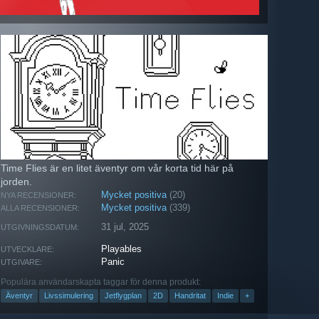
Time Flies är en litet äventyr om vår korta tid här på
jorden.
Mycket positiva
(20)
NYA RECENSIONER:
Mycket positiva
(339)
ALLA RECENSIONER:
31 jul, 2025
UTGIVNINGSDATUM:
Playables
UTVECKLARE:
Panic
UTGIVARE:
Populära användarskapta taggar för denna produkt:
Äventyr
Livssimulering
Jetflygplan
2D
Handritat
Indie
+