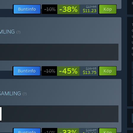
-38%
$17.98
Buntinfo
-10%
Köp
$11.23
MLING
(?)
-45%
$25.18
Buntinfo
-10%
Köp
$13.75
SAMLING
(?)
-33%
$20.67
Buntinfo
-10%
Köp