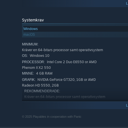
Systemkrav
Windows
macOS
MINIMUM:
Kräver en 64-bitars processor samt operativsystem
Windows 10
OS:
Intel Core 2 Duo E6550 or AMD
PROCESSOR:
Phenom II X2 550
4 GB RAM
MINNE:
NVIDIA GeForce GT320, 1GB or AMD
GRAFIK:
Radeon HD 5550, 2GB
REKOMMENDERADE:
Kräver en 64-bitars processor samt operativsystem
Windows 11
OS:
Intel Core 2 Duo E6550 or AMD
PROCESSOR:
Phenom II X2 550
© 2025 Playables in cooperation with Panic
6 GB RAM
MINNE:
NVIDIA GeForce GT 730, 2GB or AMD
GRAFIK: