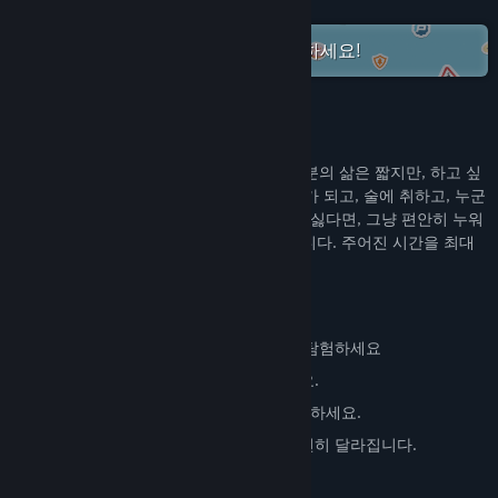
관련 뉴스 보기
더 보기
토론장 보기
Panic 프랜차이즈 게임을 모두 확인하세요!
커뮤니티 그룹 찾기
게임 정보
제목:
Time Flies
Time Flies에서 여러분은 파리입니다. 여러분의 삶은 짧지만, 하고 싶
장르:
어드벤처
,
인디
은 건 많죠. 악기를 배우고, 책을 읽고, 부자가 되고, 술에 취하고, 누군
출시일:
2025년 7월 31일
가를 미소 짓게 하세요. 목표를 달성하는 게 싫다면, 그냥 편안히 누워
서 날개를 정리하며 음악을 들을 수도 있습니다. 주어진 시간을 최대
한 활용하세요. 우린 다 죽을 운명이니까요.
특징
정성을 담아 손으로 그린 정교한 세계를 탐험하세요
재치 넘치는 수십 가지 목표를 달성하세요.
흥미로운 방식으로 다양하게 죽음을 맞이하세요.
플레이어의 위치에 따라 기대 수명이 완전히 달라집니다.
파리의 움직임을 정확하게 구현했습니다.