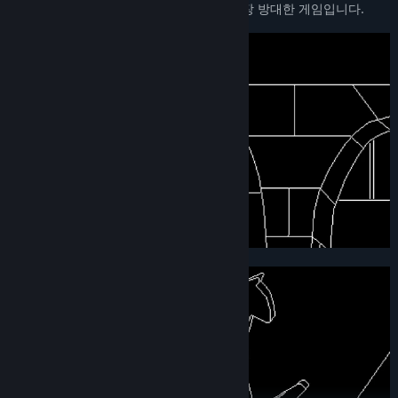
KIDS와 Plug & Play의 개발자가 만든 가장 방대한 게임입니다.