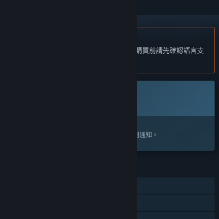
不支援繁體中文
本產品尚不支援您的目前所在地的語言。購買前請先確認語言支
援清單。
即將推出
此項目尚未發售
感興趣嗎？
將這款遊戲加入願望清單，以便在發售時收到通知。
功能
單人
有字幕