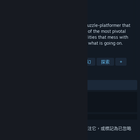
aarthificial
開發人員
aarthificial
發行商
發行日
即將推出
Astortion is a minimalistic, atmospheric puzzle-platformer that
revolves around gravity. Explore the ruins of the most pivotal
research facility on earth, unlock new abilities that mess with
spacetime itself, and get to the bottom of what is going on.
標籤
冒險
平台
解謎
物理
科幻
探索
+
評論
無使用者評論
登入
以將此項目新增至您的願望清單、關注它，或標記為已忽略