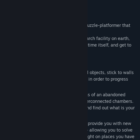
檢視討論區
關於此遊戲
尋找社群群組
Astortion is a minimalistic, atmospheric puzzle-platformer that
revolves around gravity.
Explore the ruins of the most pivotal research facility on earth,
名稱:
Astortion
unlock new abilities that mess with spacetime itself, and get to
類型:
動作
,
冒險
,
獨立製作
the bottom of what is going on.
發行日期:
即將推出
Features
Gravity-Based Puzzles
: Attract or repel objects, stick to walls
or change the gravity of an entire room in order to progress
further.
Immersive World
: Delve into the depths of an abandoned
research facility, full of mysterious, interconnected chambers.
Piece together the story of this place and find out what is your
role to play.
Unlockable Abilities
: So-called drivers provide you with new
ways to interact with the environment - allowing you to solve
more complex puzzles or shine a new light on places you have