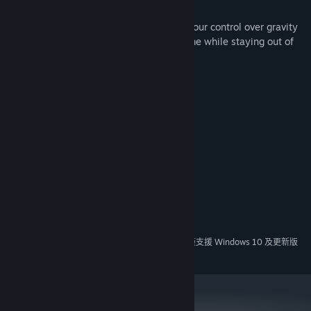
previously visited.
Unusual Platforming Gameplay
: Use your control over gravity
to swiftly traverse the world of the game while staying out of
harm's way.
系統需求
最低配備:
需要 64 位元的處理器及作業系統
Windows 7 and above
作業系統 *:
Intel® Core™ i3 @ 2.4 GHz or equivalent
處理器:
4 GB 記憶體
記憶體:
500 MB 可用空間
儲存空間:
建議配備:
需要 64 位元的處理器及作業系統
自 2024 年 1 月 1 日（PT）起，Steam 用戶端僅支援 Windows 10 及更新版
*
本。