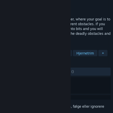
Utvikler
brokenbyte
Utgiver
brokenbyte
Utgitt
22. juni 2022
Lost Bits is an abstract precision platformer, where your goal is to
collect all the small cubes and avoid different obstacles. If you
touch any obstacle your hero will decay into bits and you will
start over again. Guide the cube through the deadly obstacles and
collect all the lost bits.
MERKELAPPER
Presisjonsplattformspill
Vanskelig
Hjernetrim
+
ANMELDELSER
GJENNOM TIDENE:
3 brukeranmeldelser
()
Logg inn
for å legge til på ønskelisten, følge eller ignorere