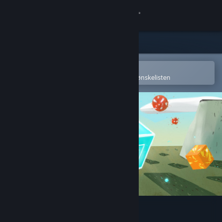
Logg inn
Butikk
Samfunn
Åpne i Steams mobilapp
for å enkelt kjøpe eller legge til på ønskelisten
Om
Kundestøtte
Bytt språk
Skaff deg Steam-appen på mobil
Vis skrivebordsversjon
Lost Bits