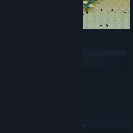
Systemkrav
Windows
macOS
SteamOS + Linux
MINIMUM:
Krever en 64-biters prosessor og operativsystem
Windows 10
OS:
Intel i5 or AMD equivalent
PROSESSOR:
8 GB RAM
MINNE:
Intel UHD Graphics 630 or better
GRAFIKK:
300 MB tilgjengelig plass
LAGRING:
ANBEFALT:
Krever en 64-biters prosessor og operativsystem
Windows 10
OS:
LES MER