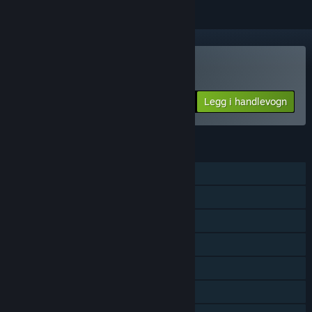
Kjøp Lost Bits
Legg i handlevogn
$1.99
FUNKSJONER
Enkeltspiller
Samarbeid med delt skjerm
Delt skjerm
Steam-prestasjoner
Steam Cloud
Remote Play Together