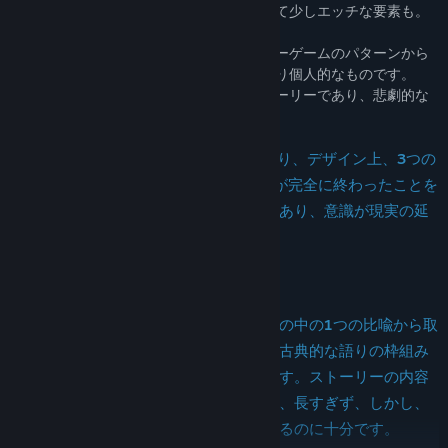
ます：恋愛、冒険、裏切り、謎解き、そして少しエッチな要素も。
（あなたは理解しているでしょう）
しかし、「それ」は一般的なアドベンチャーゲームのパターンから
外れており、物語はフラグメント的で、より個人的なものです。
「それ」の物語も虚構の現実主義的なストーリーであり、悲劇的な
結末が待ち受けています。
ゲームは4つの章+1つの章に分かれており、デザイン上、3つの
章+エンディングがあり、終わりは物語が完全に終わったことを
意味せず、現実世界への帰還が始まりであり、意識が現実の延
長線上にあることを示しています。
「それ」の名前は、プラトンの古典哲学の中の1つの比喩から取
られています。したがって、「それ」は古典的な語りの枠組み
の中で、狂気的な現代の物語でもあります。ストーリーの内容
は現代社会の速いペースに適応しており、長すぎず、しかし、
その厚さは各プレイヤーが喜びを見つけるのに十分です。