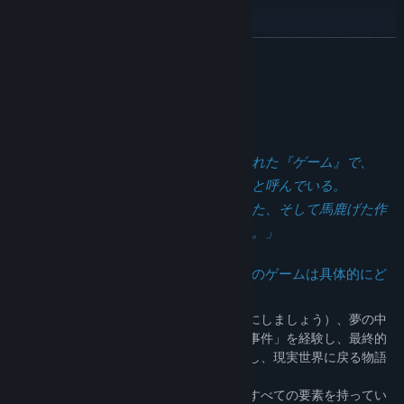
（？）に戻る物語です。
タイトル:
ケイブフィクション
*
ジャンル:
アドベンチャー
,
カジュアル
,
インディー
,
RPG
ゲームはADV形式を採用しており、テキストが主体で対話型の操作
リリース日:
2023年7月16日
続きを読む
があります。
*
このゲームについて
ゲームには3つ以上のエンディングとマルチプレイスルーの体験があ
ります。
*
フルスクリーンはサポートされていません。仮想と現実の関係を尊
「『洞窟寓言』というのは、個人開発された『ゲーム』で、
重するためです。
私、つまり作者は一応それを『ゲーム』と呼んでいる。
*
しかし実質的には、傷感的で、狂気じみた、そして馬鹿げた作
ゲームはSteamで発売され、Steamの実績システムをサポートして
います。
者の意識が生み出した奇怪なものである。」
*
ゲームは英語、日本語、簡体字/繁体字中国語など3.5言語に対応し
言いたいことに戻りますが、それではこのゲームは具体的にど
ています。日本語と英語の翻訳はAIによるものですが、近い将来、
んなものなのでしょうか？
人手による翻訳の品質向上を予定しています。
ゲームは、主人公（彼を主人公と呼ぶことにしましょう）、夢の中
で何度も「目覚め」、何度も荒唐無稽な「事件」を経験し、最終的
に自分の夢の部屋に戻って仮想世界を脱出し、現実世界に戻る物語
を描いています。
「それ」は通常のアドベンチャーゲームのすべての要素を持ってい