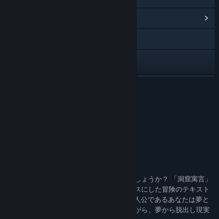
コミュニティハブを表示
X
YouTube
Discord
続きを読む
Bilibili
DISCORD
QQ 243518944
DISCORD:
アップデート履歴を表示
関連ニュースをチェック
About Game
掲示板を表示
それでは、このゲームはどのようなものでしょうか？ 「洞窟寓言」
は、プラトンの古典的な洞窟の寓話をベースにした冒険のテキスト
ゲームです。 物語は4つの章で展開し、主人公であるあなたは夢と
コミュニティグループを検索
現実の間を彷徨い、目覚めることを試みながら、夢から脱出し現実