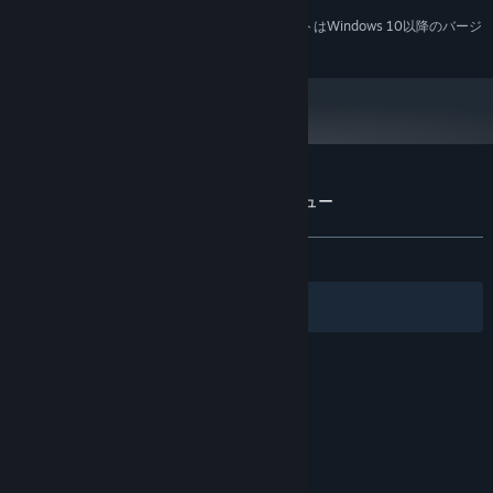
2024年1月1日（PT）以降、SteamクライアントはWindows 10以降のバージ
*
ョンのみをサポートします。
『ケイブフィクション』のカスタマーレビュー
ユーザーレビューについて
個人設定
全期間：
やや好評
(36件中77%)
フィルター
あなたの言語
© Valve Corporation. All rights reserved. 商標はすべ
て米国およびその他の国の各社が所有します。
プライバ
シーポリシー
|
リーガル
|
アクセシビリティ
|
Steam
利用規約
|
返金
|
Cookie