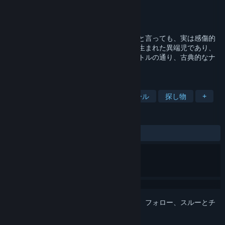
開発元
jiangli
,
GooodMon
パブリッシャー
GooodMon
リリース日
2023年7月16日
本作は個人開発の「ゲーム」です。ゲームと言っても、実は感傷的
で尊大で愚かな開発者の意識領域によって生まれた異端児であり、
プラトンの「洞窟の比喩」にちなんだタイトルの通り、古典的なナ
ラティブに基づく現代狂騒劇でもあります。
タグ
サイケ
ビジュアルノベル
ノアール
探し物
+
レビュー
全期間：
やや好評
(36件中77%)
このアイテムをウィッシュリストへの追加、フォロー、スルーとチ
ェックするには、
サインイン
してください。