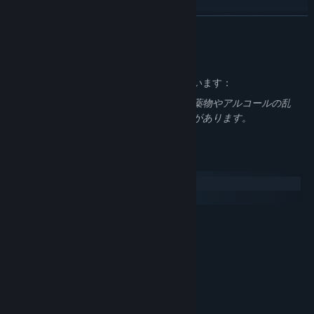
由于ゲームは個人開発のため、作者の「私」は画面の「美しさ」を
続きを読む
できる限り保証するように努めました。この「美しさ」は、現代の
大衆美学と強烈な個人的な色彩の間に位置する可能性があり、大衆
大人向けコンテンツの説明
の美的感覚を強制するかもしれません。
開発者はコンテンツを次のように説明しています：
もちろん、美意識は人によって異なります。ポール・ヴァレリーの
ゲームには性的行為や過激な暴力の描写、薬物やアルコールの乱
詩と同様です。
用、自傷行為に関する描写が含まれる場合があります。
現代社会に生きるすべての人々は、都市のリスであり、現代主義の
皮膚に包まれた原始的で古典的なライフスタイルを持って都市の森
システム要件
林で生活しています。
Windows
それでは、皆さんが楽しんでくれることを願っています。
macOS
最低:
windows 7
OS *:
1.8GHz Dual-Core CPU
プロセッサー:
4 GB RAM
メモリー:
Integrated graphics
グラフィック:
Version 10
DIRECTX:
400 MB の空き容量
ストレージ: