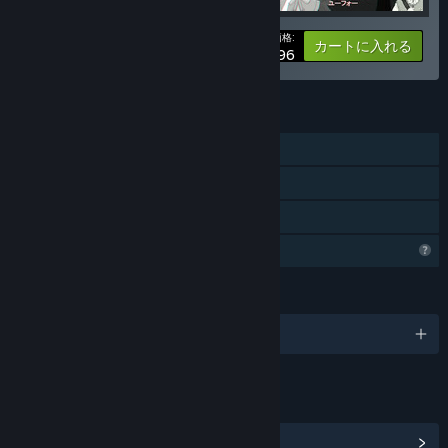
あなたの価格:
-50%
バンドル情報
カートに入れる
$6.96
機能
シングルプレイヤー
Steam実績
ファミリーシェアリング
プロフィール機能制限
言語
日本語、他3言語
リンク＆情報
Steam実績を表示
(12)