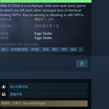
Hide & Chick is a multiplayer hide-and-seek party game
in which you kill each other amongst tons of identical
looking NPCs. Key to winning is blending in with NPCs.
褒贬不一
(48)
所有评测：
2023 年 3 月 1 日
发行日期:
Eggs Studio
开发者:
Eggs Studio
发行商:
该产品的热门用户自定义标签：
多人
社交聚会游戏
大逃杀
休闲
潜行
动作
独立
+
线上玩家对战
家庭共享
需要第三方帐户: Microsoft Playfab