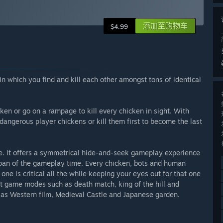
添加至购物车
$4.99
n which you find and kill each other amongst tons of identical
icken or go on a rampage to kill every chicken in sight. With
dangerous player chickens or kill them first to become the last
e. It offers a symmetrical hide-and-seek gameplay experience
span of the gameplay time. Every chicken, bots and human
one is critical all the while keeping your eyes out for that one
ent game modes such as death match, king of the hill and
 as Western film, Medieval Castle and Japanese garden.