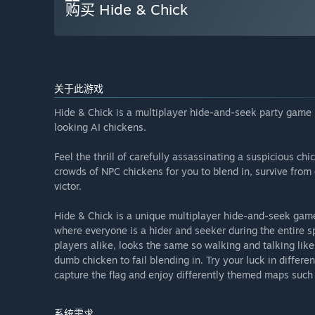
购买 Hide & Chick
关于此游戏
Hide & Chick is a multiplayer hide-and-seek party game i
looking AI chickens.
Feel the thrill of carefully assassinating a suspicious ch
crowds of NPC chickens for you to blend in, survive from 
victor.
Hide & Chick is a unique multiplayer hide-and-seek gam
where everyone is a hider and seeker during the entire 
players alike, looks the same so walking and talking like 
dumb chicken to fail blending in. Try your luck in differ
capture the flag and enjoy differently themed maps such
系统需求