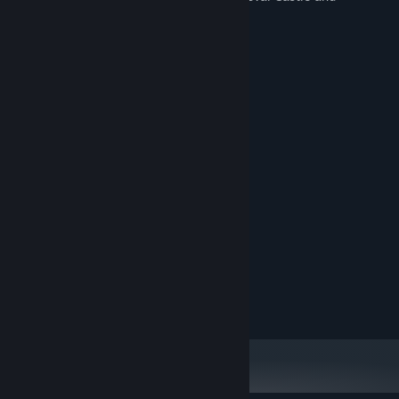
Japanese garden.
Configuration requise
MINIMALE :
Système d'exploitation et processeur 64 bits
nécessaires
Windows 10
SYSTÈME D'EXPLOITATION :
1 GHz
PROCESSEUR :
1 GB de mémoire
MÉMOIRE VIVE :
256 mb video memory
GRAPHIQUES :
connexion internet haut débit
RÉSEAU :
500 MB d'espace disque
ESPACE DISQUE :
disponible
RECOMMANDÉE :
Système d'exploitation et processeur 64 bits
nécessaires