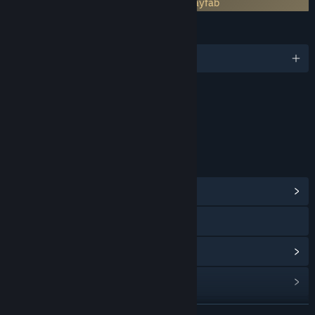
Nécessite un compte tiers : Microsoft Playfab
LANGUES
2 langues prises en charge
Contenu
Comprend des éléments interactifs
Interactions en ligne
LIENS ET INFORMATIONS
Afficher le hub de la communauté
X
Voir l'historique des mises à jour
Lire les actualités liées
Consulter les discussions
EN SAVOIR PLUS