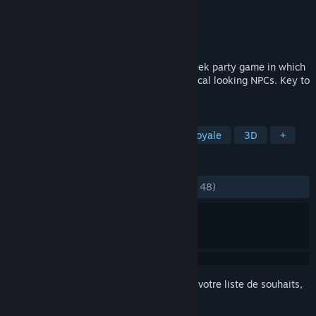
Développement
Eggs Studio
Édition
Eggs Studio
Sorti le
1 mars 2023
Hide & Chick is a multiplayer hide-and-seek party game in which
you kill each other amongst tons of identical looking NPCs. Key to
winning is blending in with NPCs.
TAGS
Multijoueur
En groupe
Battle Royale
3D
+
ÉVALUATIONS
DEPUIS LE DÉBUT :
moyennes
(64 % sur 48)
Connectez-vous
pour ajouter cet article à votre liste de souhaits,
le suivre ou l'ignorer