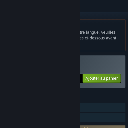
Français non disponible
Ce produit n'est pas disponible dans votre langue. Veuillez
consulter la liste des langues disponibles ci-dessous avant
de l'acheter.
Acheter Hide & Chick
Ajouter au panier
$4.99
FONCTIONNALITÉS
JcJ en ligne
Partage familial