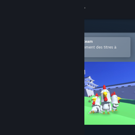
Se connecter
Magasin
Communauté
Ouvrir dans l'application mobile Steam
Permet d'acheter ou d'ajouter facilement des titres à
votre liste de souhaits.
À propos
Support
Changer la langue
Télécharger l'application mobile Steam
Voir version ordi. du site
Hide & Chick