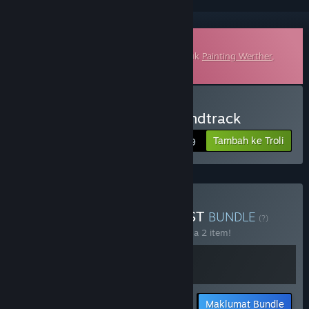
Runut Bunyi Boleh Muat Turun
Ini merupakan kandungan tambahan untuk
Painting Werther
,
tetapi tidak termasuk permainan asas.
Beli Painting Werther Soundtrack
Tambah ke Troli
$8.99
Beli Painting Werther + OST
BUNDLE
(?)
Beli bundle ini untuk jimat 10% bagi semua 2 item!
Maklumat Bundle