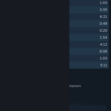
12
Brahms - Symphony No. 3 I
1:03
13
Beethoven - Piano Concerto No. 4
3:35
14
Schubert - Impromptu No. 3
6:21
15
Bizet - La Jolie Fille de Perth I
0:49
16
Bizet - La Jolie Fille de Perth II
0:20
17
Liszt - Gretchen am Spinnrade
1:54
18
Debussy - Rêverie
4:12
19
Schubert - Ständchen
6:06
20
Corelli - Sonate da Chiesa
1:03
21
Debussy - Piano Trio
5:11
Kredit
Nicolas Pastore Burgos & Classical Composers
ARTIS:
Keperluan Sistem
Windows