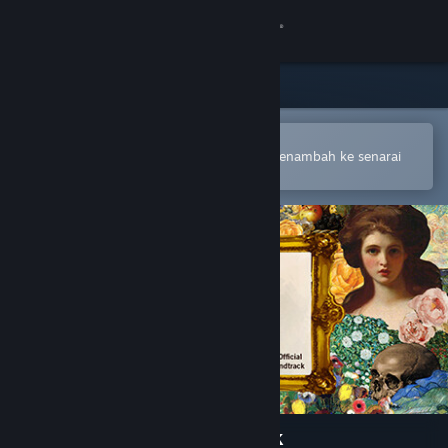
Sign in
Gedung
Komuniti
Buka dalam Steam Mobile App
Untuk membuat pembelian atau menambah ke senarai
hajat anda dengan mudah
Tentang
Sokongan
Ubah bahasa
Dapatkan Steam Mobile App
Lihat laman web desktop
Painting Werther Soundtrack