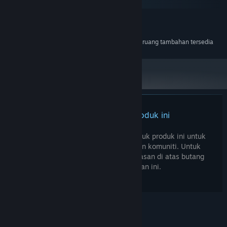
macOS
MINIMUM:
237 MB ruang tersedia
STORAN:
956 MB ruang tambahan tersedia
STORAN (AUDIO BERKUALITI TINGGI):
Tiada ulasan untuk produk ini
Anda boleh menulis ulasan anda untuk produk ini untuk
berkongsi pengalaman anda dengan komuniti. Untuk
menulis ulasan anda, gunakan kawasan di atas butang
pembelian pada halaman ini.
© Valve Corporation. Hak cipta terpelihara. Semua