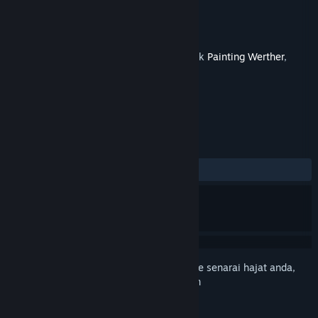
Pembangun
Mad Cream Games
Penerbit
Mad Cream Games
Dikeluarkan
7 Ogs, 2023
Ini merupakan kandungan tambahan untuk
Painting Werther
,
tetapi tidak termasuk permainan asas.
ULASAN
Tiada ulasan pengguna
Daftar masuk
untuk menambah item ini ke senarai hajat anda,
ikuti atau tandakannya sebagai diabaikan