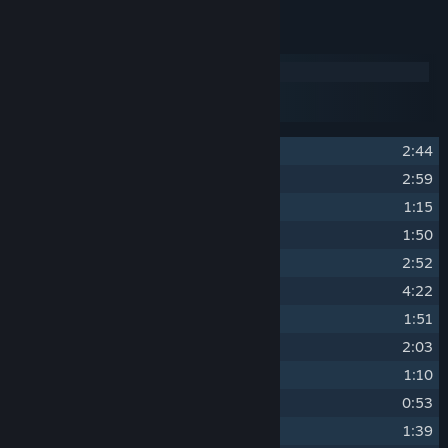
Penyenaraian Lagu
Cakera 1
Cakera 2
Cakera 3
1
Schuman - Kinderszenen
2:44
2
Mussorgsky - Une Larme
2:59
3
Schubert - Ständchen
1:15
4
Mussorgsky - Rêverie
1:50
5
Chopin - Prelude Op. 28
2:52
6
Bach - Sheep May Safely Graze I
4:22
7
Bach - Sheep May Safely Graze II
1:51
8
Chopin - Watlz in Am
2:03
9
Bach - Invention No. 15
1:10
10
Liszt - La Campanella I
0:53
11
Liszt - La Campanella II
1:39