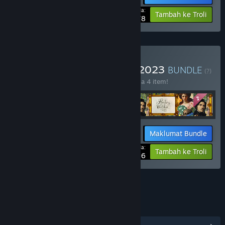
Harga Anda:
-10%
Tambah ke Troli
$19.78
Beli Mad Cream's Games 2023
BUNDLE
(?)
Beli bundle ini untuk jimat 10% bagi semua 4 item!
Maklumat Bundle
Harga Anda:
-10%
Tambah ke Troli
$25.16
PAUTAN & MAKLUMAT