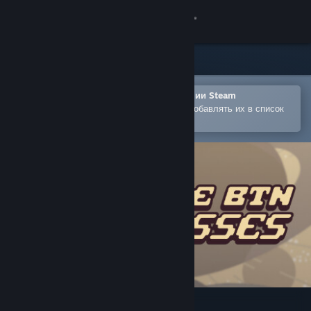
Войти
Магазин
Сообщество
Открыть в мобильном приложении Steam
Позволяет легко покупать игры и добавлять их в список
желаемого
Информация
Поддержка
Изменить язык
Скачать мобильное приложение Steam
Полная версия
ONE BTN BOSSES