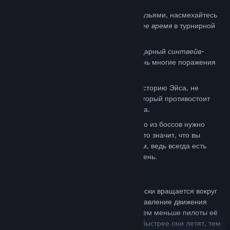
🔥
Слава Ждёт:
Хвастайтесь перед друзьями, насмехайтесь
над врагами и
соревнуйтесь за лучшее время
в турнирной
таблице.
🎹
Погрузитесь в Атмосферу:
Легендарный
синтвейв-
саундтрек
сопровождает многие, очень многие поражения
пилотов.
🚩
Восстаньте и Боритесь:
Узнайте историю Эйса, не
получающего зарплату ассистента, который противостоит
большим боссам, отстаивая свои права.
🚀
Играйте так, как нравится:
Каждого из боссов нужно
победить в серии из 3, 5, 7 матчей... Это значит, что вы
никогда не застрянете на бою с боссом, ведь всегда есть
возможность попробовать другой уровень.
КОРАБЛЬ
Боевой корабль претендента автоматически вращается вокруг
Босса. Нажатие на клавишу меняет направление движения
корабля :arrows_counterclockwise:. Но чем меньше пилоты её
нажимают, тем быстрее они летят. Чем быстрее они летят, тем