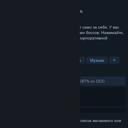
Разработчик
Midnight Munchies
Издатель
Midnight Munchies
,
Outersloth
Дата выпуска
6 авг. 2024 г.
Это One Button Bosses, название говорит само за себя. У вас
есть одна кнопка. Нужно победить больших боссов. Нажимайте,
бейте и стучите, чтобы продвинуться по корпоративной
лестнице и улучшить свой корабль!
ПО МЕТКАМ
Сложная
Саундтрек
Ритм-игра
Музыка
+
ОБЗОРЫ
ЗА ВСЁ ВРЕМЯ:
Очень положительные
(87% из 163)
Войдите
, чтобы добавить этот продукт в список желаемого или
скрыть его