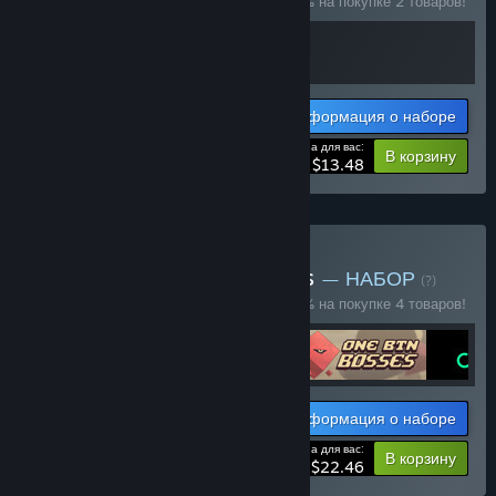
Купите этот набор, чтобы сэкономить 10% на покупке 2 товаров!
Информация о наборе
Цена для вас:
-10%
В корзину
$13.48
Купить One Button Games
— НАБОР
(?)
Купите этот набор, чтобы сэкономить 25% на покупке 4 товаров!
Информация о наборе
Цена для вас:
-25%
В корзину
$22.46