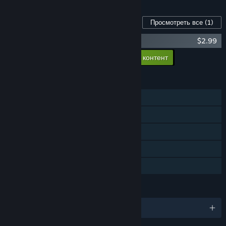
Контент для этой игры
Просмотреть все
(1)
ONE BTN BOSSES Soundtrack
$2.99
Добавить в корзину весь доп. контент
$2.99
ФУНКЦИИ
Для одного игрока
Достижения Steam
Steam Cloud
Таблицы лидеров Steam
Семейный доступ
ЯЗЫКИ
Поддерживаемых языков: 4