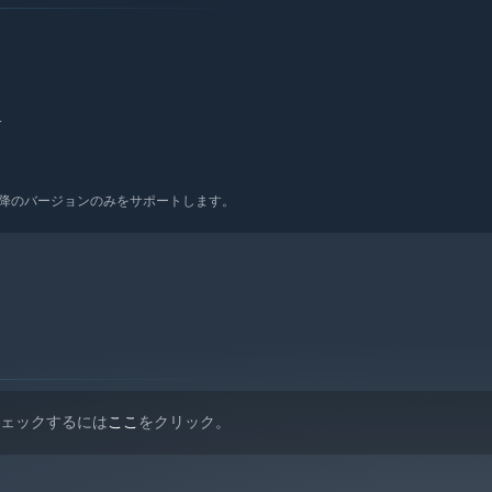
e the ship, mixing ATTACK and MOVEMENT upgrades to find the
ctions, fire a LASER instead of bullets. There’s over 100
yle!
r
 10以降のバージョンのみをサポートします。
チェックするには
ここ
をクリック。
levels of bullet hell action. The bosses will taunt you as you
ress the story, earn GRIND POINTS and unlock new ways to play!