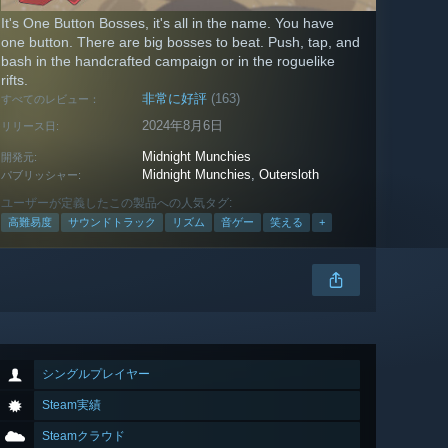
It's One Button Bosses, it's all in the name. You have
one button. There are big bosses to beat. Push, tap, and
bash in the handcrafted campaign or in the roguelike
rifts.
非常に好評
(163)
すべてのレビュー：
2024年8月6日
リリース日:
Midnight Munchies
開発元:
Midnight Munchies
,
Outersloth
パブリッシャー:
ユーザーが定義したこの製品への人気タグ:
高難易度
サウンドトラック
リズム
音ゲー
笑える
+
シングルプレイヤー
Steam実績
Steamクラウド