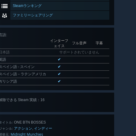
Steamランキング
ファミリーシェアリング
言語
:
インターフ
フル音声
字幕
ェイス
日本語
サポートされていません
英語
✔
スペイン語 - スペイン
✔
スペイン語－ラテンアメリカ
✔
ガリシア語
✔
解除できる Steam 実績：16
全 16 個
表示
ONE BTN BOSSES
タイトル:
アクション
インディー
,
ジャンル:
Midnight Munchies
開発元: