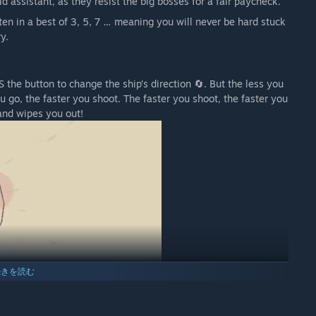
d assistant, as they resist the big bosses for a fair paycheck.
en in a best of 3, 5, 7 … meaning you will never be hard stuck
y.
 the button to change the ship’s direction 🔄. But the less you
u go, the faster you shoot. The faster you shoot, the faster you
and wipes you out!
続きを読む