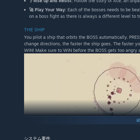
🚩Rise up and Resist:
Follow the story of Ace, an unpai
🚀 Play Your Way:
Each of the bosses needs to be beat
on a boss fight as there is always a different level to tr
THE SHIP
You pilot a ship that orbits the BOSS automatically. PRESS
change directions, the faster the ship goes. The faster yo
WIN! Make sure to WIN before the BOSS gets too angry 
システム要件