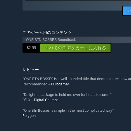
このゲーム用のコンテンツ
ONE BTN BOSSES Soundtrack
すべてのDLCをカートに入れる
$2.99
レビュー
“ONE BTN BOSSES is a well-rounded title that demonstrates how an
Recommended –
Eurogamer
“Delightful package to hold me over for hours to come.”
9/10 –
Digital Chumps
“One Btn Bosses is simple in the most complicated way”
Polygon