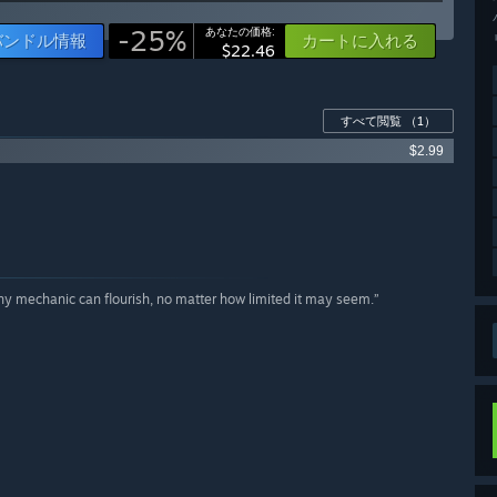
-25%
あなたの価格:
バンドル情報
カートに入れる
$22.46
すべて閲覧
（1）
$2.99
y mechanic can flourish, no matter how limited it may seem.”