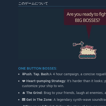
このゲームについて
ONE BUTTON BOSSES:
⬇️Push. Tap. Bash:
A 4 hour campaign, a concise roguel
❤️ Heart-pumping Strategy:
It’s harder than it looks;
customize your ship to win.
🔥 The Grind:
Brag to your friends, laugh at enemies, 
🎹 Get in The Zone:
A legendary synth-wave soundtrac