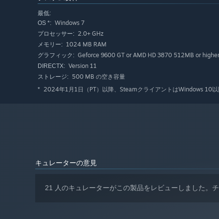
CUSTOMIZE ATTACKS
最低:
There's depth to the simple controls! You can customiz
Windows 7
OS *:
best builds to beat bosses. DASH instead of changing dire
2.0+ GHz
プロセッサー:
different combinations you can try out to suit your playst
1024 MB RAM
メモリー:
Geforce 9600 GT or AMD HD 3870 512MB or highe
グラフィック:
Version 11
DIRECTX:
500 MB の空き容量
ストレージ:
2024年1月1日（PT）以降、SteamクライアントはWindows
*
キュレーターの意見
A MEAN STORY
21 人のキュレーターがこの製品をレビューしました。
ACE THE ASSISTANT will loop you into the 50 handcrafted 
lose, but if you persist you will rise up the ranks, prog
Are you ready?