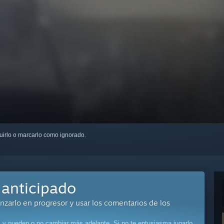
guirlo o marcarlo como ignorado.
anticipado
anzarlo en progresor y usar los comentarios de los
 y pueden o no cambiar más adelante. Si no te entusiasma jugarlo