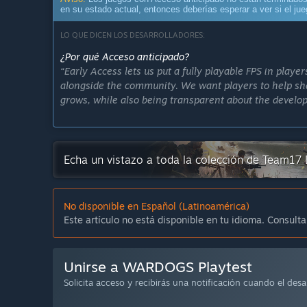
en su estado actual, entonces deberías esperar a ver si el j
LO QUE DICEN LOS DESARROLLADORES:
¿Por qué Acceso anticipado?
“Early Access lets us put a fully playable FPS in playe
alongside the community. We want players to help sh
grows, while also being transparent about the develo
Players will be able to engage with developers via Dis
¿Cuánto tiempo va a estar este juego en Acceso anti
Echa un vistazo a toda la colección de Team17 
“We expect WARDOGS to remain in Early Access for ar
be in Early Access for a long time.
No disponible en Español (Latinoamérica)
That time is planned for expanding content, improvin
Este artículo no está disponible en tu idioma. Consulta
feedback. The exact duration may change depending
¿Qué tan diferente será la versión completa de la ver
“The full version of WARDOGS is planned to be broade
Unirse a WARDOGS Playtest
Solicita acceso y recibirás una notificación cuando el desa
As a result, we plan for WARDOGS to be priced lower du
reflect the more complete experience. Early Access pla