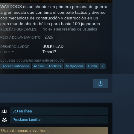
WARDOGS es un shooter en primera persona de guerra
a gran escala que combina el combate táctico y diverso
con mecánicas de construcción y destrucción en un
gran mundo abierto bélico para hasta 100 jugadores.
No existen reseñas de usuarios
RESEÑAS GENERALES:
2026
FECHA DE LANZAMIENTO:
BULKHEAD
DESARROLLADOR:
Team17
EDITOR:
Etiquetas populares para este producto:
Acceso anticipado
Acción
Tácticos
Multijugador
Lucha
+
JcJ en línea
Préstamo familiar
Usa antitrampas a nivel kernel