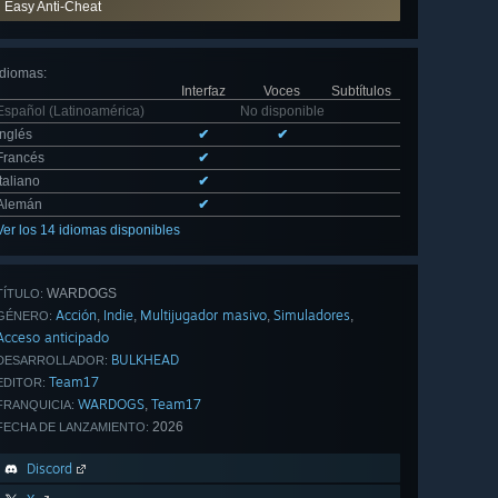
Easy Anti-Cheat
Idiomas
:
Interfaz
Voces
Subtítulos
Español (Latinoamérica)
No disponible
Inglés
✔
✔
Francés
✔
Italiano
✔
Alemán
✔
Ver los 14 idiomas disponibles
WARDOGS
TÍTULO:
Acción
Indie
Multijugador masivo
Simuladores
,
,
,
,
GÉNERO:
Acceso anticipado
BULKHEAD
DESARROLLADOR:
Team17
EDITOR:
WARDOGS
Team17
,
FRANQUICIA:
2026
FECHA DE LANZAMIENTO:
Discord