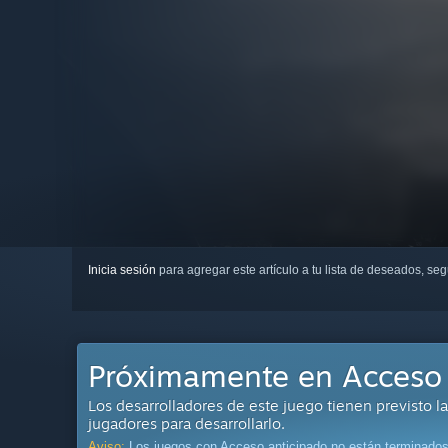
Inicia sesión
para agregar este artículo a tu lista de deseados, se
Próximamente en Acceso 
Los desarrolladores de este juego tienen previsto l
jugadores para desarrollarlo.
Aviso:
Los juegos con Acceso anticipado no están terminados