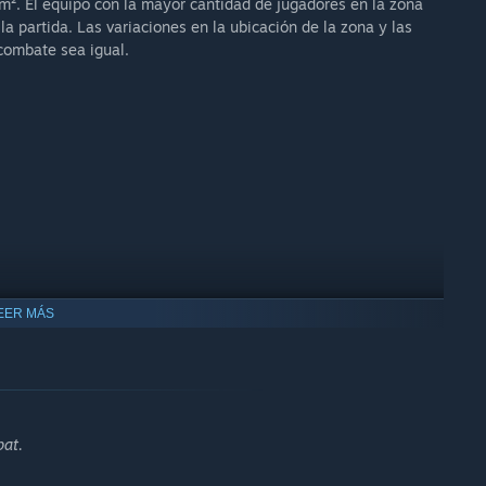
². El equipo con la mayor cantidad de jugadores en la zona
a partida. Las variaciones en la ubicación de la zona y las
y, with player feedback helping guide both short term
combate sea igual.
EER MÁS
at.