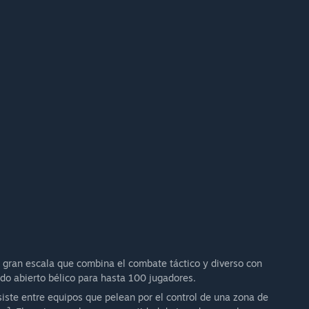
rns rewards.
 simulation.
meplay.
ll actively evolving. Players should expect ongoing balance
t continues.”
del Acceso anticipado?
Early Access.
raise the price closer to full release. Early Access players
shape the game during its most formative stage.”
u proceso de desarrollo?
s being built.
nels, and playtests
gran escala que combina el combate táctico y diverso con
nomy changes
do abierto bélico para hasta 100 jugadores.
r behaviour
siste entre equipos que pelean por el control de una zona de
enly