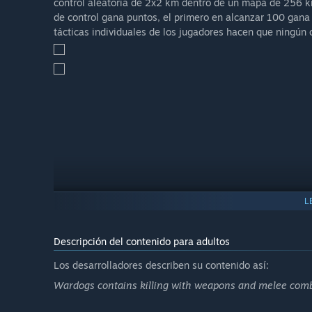
control aleatoria de 2x2 km dentro de un mapa de 256 km
de control gana puntos, el primero en alcanzar 100 gana l
Wardogs is designed to evolve alongside its communit
tácticas individuales de los jugadores hacen que ningún 
improvements and long term direction.”
L
Descripción del contenido para adultos
Los desarrolladores describen su contenido así:
Wardogs contains killing with weapons and melee comb