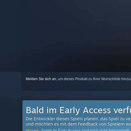
Melden Sie sich an
, um dieses Produkt zu Ihrer Wunschliste hinzu
Bald im Early Access ver
Die Entwickler dieses Spiels planen, das Spiel zu ve
und möchten es mit dem Feedback von Spielern we
Hinweis:
Spiele im Early Access sind noch nicht fertiggestell