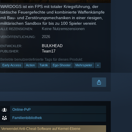
WARDOGS ist ein FPS mit totaler Kriegsführung, der
taktische Feuergefechte und kombinierte Waffenkämpfe
mit Bau- und Zerstörungsmechaniken in einer riesigen,
militärischen Sandbox für bis zu 100 Spieler vereint.
Keine Nutzerrezensionen
ALLE REZENSIONEN:
2026
VERÖFFENTLICHUNG:
BULKHEAD
ENTWICKLER:
Team17
PUBLISHER:
Beliebte benutzerdefinierte Tags für dieses Produkt:
Early Access
Action
Taktik
Ego-Shooter
Mehrspieler
+
Online-PvP
Familienbibliothek
Verwendet Anti-Cheat-Software auf Kernel-Ebene