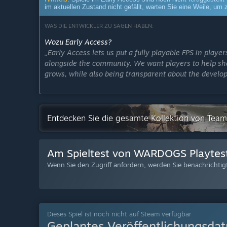
im aktuellen Zustand nicht gefällt, warten Sie eine Weile, um 
WAS DIE ENTWICKLER ZU SAGEN HABEN:
Wozu Early Access?
„Early Access lets us put a fully playable FPS in playe
alongside the community. We want players to help sh
grows, while also being transparent about the develo
Players will be able to engage with developers via Dis
Wie lange wird dieses Spiel ungefähr den Early Acce
Entdecken Sie die gesamte Kollektion von Team
„We expect WARDOGS to remain in Early Access for ar
be in Early Access for a long time.
Am Spieltest von WARDOGS Playtes
That time is planned for expanding content, improvin
feedback. The exact duration may change depending
Wenn Sie den Zugriff anfordern, werden Sie benachrichtig
Wie soll sich die Vollversion von der Early Access-Ve
„The full version of WARDOGS is planned to be broade
As a result, we plan for WARDOGS to be priced lower du
Dieses Spiel ist noch nicht auf Steam verfügbar
reflect the more complete experience. Early Access pla
Geplantes Veröffentlichungsda