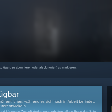
zufügen, zu abonnieren oder als „Ignoriert“ zu markieren.
fügbar
röffentlichen, während es sich noch in Arbeit befindet,
iterentwickeln.
t und können in Zukunft Änderungen erhalten. Wenn Ihnen das Spiel