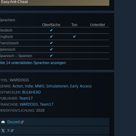
Easy Anti-Cheat
Sprachen
:
Oberfläche
Ton
Untertitel
Deutsch
✔
Englisch
✔
✔
Französisch
✔
Italienisch
✔
Spanisch – Spanien
✔
Alle 14 unterstützten Sprachen anzeigen
WARDOGS
TITEL:
Action
Indie
MMO
Simulationen
Early Access
,
,
,
,
GENRE:
BULKHEAD
ENTWICKLER:
Team17
PUBLISHER:
WARDOGS
Team17
,
FRANCHISE:
2026
VERÖFFENTLICHUNG:
Discord
X