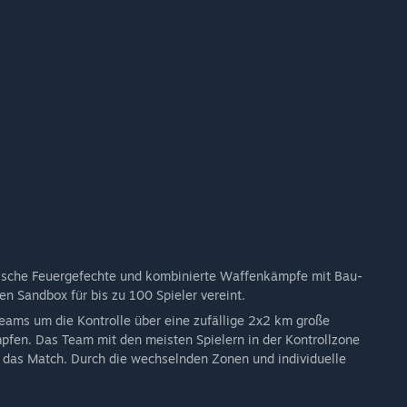
rns rewards.
 simulation.
meplay.
ll actively evolving. Players should expect ongoing balance
t continues.“
rschiedlich viel kosten?
Early Access.
raise the price closer to full release. Early Access players
shape the game during its most formative stage.“
wicklungsprozess miteinzubeziehen?
ktische Feuergefechte und kombinierte Waffenkämpfe mit Bau-
s being built.
en Sandbox für bis zu 100 Spieler vereint.
Teams um die Kontrolle über eine zufällige 2x2 km große
nels, and playtests
pfen. Das Team mit den meisten Spielern in der Kontrollzone
nomy changes
 das Match. Durch die wechselnden Zonen und individuelle
r behaviour
enly