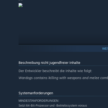
Wardogs is designed to evolve alongside its communit
improvements and long term direction.“
WEI
Beschreibung nicht jugendfreier Inhalte
Der Entwickler beschreibt die Inhalte wie folgt:
Wardogs contains killing with weapons and melee comb
Systemanforderungen
MINDESTANFORDERUNGEN:
Setzt 64-Bit-Prozessor und -Betriebssystem voraus