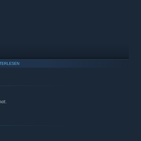
y, with player feedback helping guide both short term
TERLESEN
at.