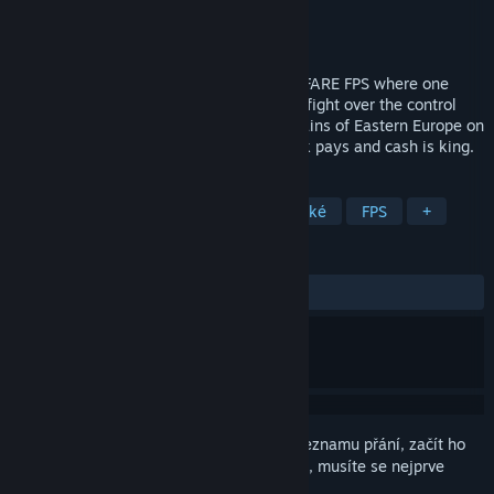
Vývojář
BULKHEAD
Vydavatel
Team17
Vydání
2026
WARDOGS is a TACTICAL ALL OUT WARFARE FPS where one
hundred players split across three teams fight over the control
zone. Set in the derelict industrial mountains of Eastern Europe on
a destructible battlefield where teamwork pays and cash is king.
ZNAČKY
Předběžný přístup
Akční
Taktické
FPS
+
RECENZE
Žádné uživatelské recenze
Abyste si mohli tento produkt přidat do seznamu přání, začít ho
sledovat nebo ho zařadit mezi ignorované, musíte se nejprve
přihlásit
.