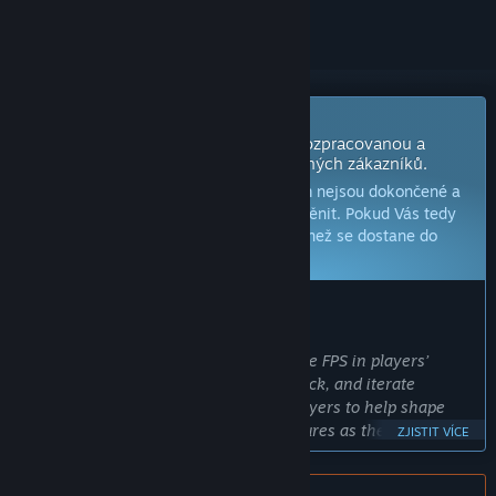
Již brzy v předběžném přístupu
Vývojáři této hry se ji chystají vydat rozpracovanou a
pokračovat ve vývoji s pomocí samotných zákazníků.
Poznámka:
Hry s předběžným přístupem nejsou dokončené a
během vývoje se mohou, ale nemusí změnit. Pokud Vás tedy
tato hra nyní nezaujala, zkuste počkat, než se dostane do
další fáze vývoje.
Více informací zde
ZPRÁVA OD VÝVOJÁŘŮ:
Proč předběžný přístup?
„Early Access lets us put a fully playable FPS in players’
hands early, gather meaningful feedback, and iterate
alongside the community. We want players to help shape
balance, pacing, progression, and features as the game
ZJISTIT VÍCE
grows, while also being transparent about the development.