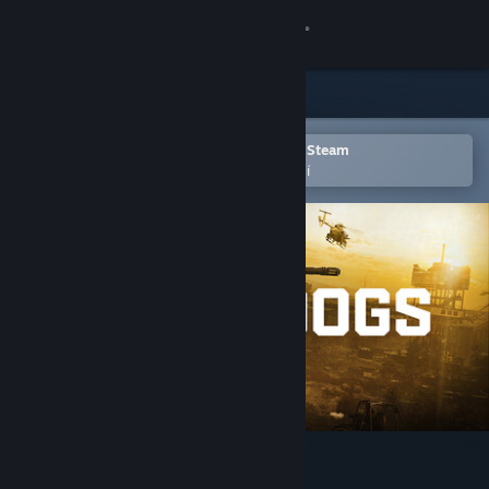
Přihlásit se
Obchod
Komunita
Otevřete v mobilní aplikaci služby Steam
Pro snazší přidání do seznamu přání
Informace
Podpora
Změnit jazyk
Mobilní aplikace služby Steam
Desktopová verze stránky
WARDOGS