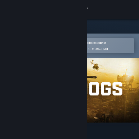
Вписване
Магазин
Общност
Отваряне в мобилното Steam приложение
За лесно добавяне към списъка Ви с желания
Относно
Поддръжка
Смяна на езика
Сдобийте се с мобилното Steam приложение
Преглед на сайта за настолни компютри
WARDOGS