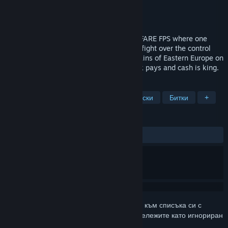
Разработчик
BULKHEAD
Издател
Team17
Издаване
2026
WARDOGS is a TACTICAL ALL OUT WARFARE FPS where one
hundred players split across three teams fight over the control
zone. Set in the derelict industrial mountains of Eastern Europe on
a destructible battlefield where teamwork pays and cash is king.
ТАГОВЕ
Ранен достъп
Екшъни
Тактически
Битки
+
РЕЦЕНЗИИ
Няма потребителски рецензии
Впишете се
, за да добавите този артикул към списъка си с
желания, да го последвате или да го отбележите като игнориран