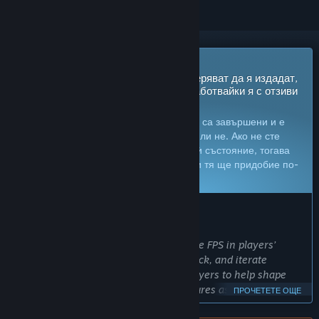
Очаквайте скоро в „Ранен достъп“
Разработчиците на тази игра възнамеряват да я издадат,
докато все още работят по нея, разработвайки я с отзиви
от потребителите.
Забележка:
Игрите в „Ранен достъп“ не са завършени и е
възможно по-нататък да се променят или не. Ако не сте
въодушевени да я играете в текущото ѝ състояние, тогава
ще е по-добре да изчакате. Вижте дали тя ще придобие по-
завършен вид.
Научете още
.
КАКВО ИМАТ ДА КАЖАТ РАЗРАБОТЧИЦИТЕ:
Защо „Ранен достъп“?
„Early Access lets us put a fully playable FPS in players’
hands early, gather meaningful feedback, and iterate
alongside the community. We want players to help shape
balance, pacing, progression, and features as the game
ПРОЧЕТЕТЕ ОЩЕ
grows, while also being transparent about the development.