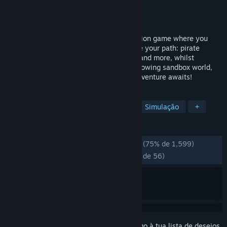
Developer
Introversion Software
Editora
Introversion Software
Lançamento:
3 fev. 2026
The Last Starship is a 2D space construction game where you
design and upgrade your starship. Choose your path: pirate
hunter, miner, engineer, spacebus driver, and more, whilst
exploring vibrant star systems. Enjoy a growing sandbox world,
with regular free updates. Your cosmic adventure awaits!
MARCADORES
Estratégia
Sandbox
Espaço
Simulação
+
ANÁLISES
DESDE O INÍCIO:
Praticamente positivas
(75% de 1,599)
RECENTES:
Praticamente positivas
(78% de 56)
Inicia a sessão
para adicionares este artigo à tua lista de desejos,