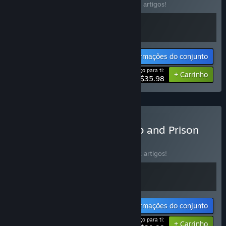
Compra este conjunto e poupa 10% em 2 artigos!
Informações do conjunto
Preço para ti:
-10%
+ Carrinho
$35.98
Comprar The Last Starship and Prison
Architect
CONJUNTO
(?)
Compra este conjunto e poupa 20% em 2 artigos!
Informações do conjunto
Preço para ti:
-20%
+ Carrinho