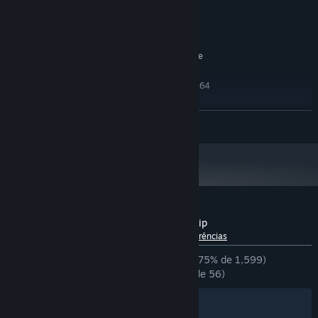
ship sharing on the Steam Workshop. If you can envision it, you
Windows 7
SISTEMA OPERATIVO *:
can design it, share it, and let others engage in epic adventures
Intel i5
PROCESSADOR:
and battles with your creation.
Geforce or Radeon
PLACA GRÁFICA:
Requer 1 GB de espaço livre
ESPAÇO NO DISCO:
RECOMENDADOS:
Requer um sistema operativo e processador de 64
bits
A partir de 1 de janeiro de 2024, a aplicação Steam irá apenas funcionar no
*
VER MAIS
Windows 10 e em versões mais recentes.
Análises de utilizadores - The Last Starship
Sobre as análises de utilizadores
As tuas preferências
DESDE O INÍCIO:
Praticamente positivas
(75% de 1,599)
Take full command of your starship’s arsenal. Will you mount
RECENTES:
Praticamente positivas
(78% de 56)
lasers for precision shots, or railguns for devastating impact? Do
you favor heavier armor for resilience, or enhanced agility to
Filtros
Os teus idiomas
outmaneuver foes? Opt for stealth to slip by unnoticed, or load up