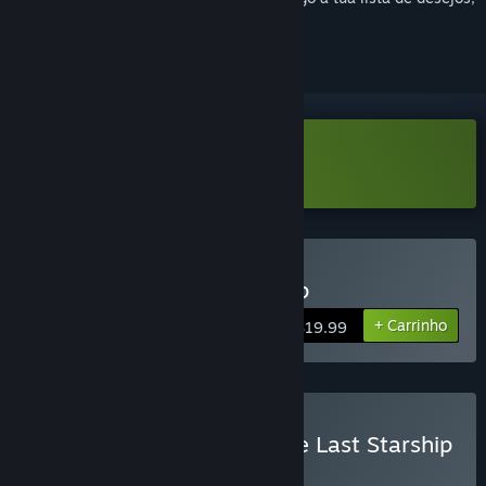
segui-lo ou ignorá-lo.
Transferir The Last Starship Demo
Comprar The Last Starship
+ Carrinho
$19.99
Comprar Cosmoteer x The Last Starship
CONJUNTO
(?)