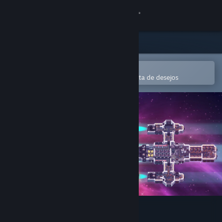
Iniciar sessão
Loja
Comunidade
Abre na app Steam Mobile
Para comprares ou adicionares à lista de desejos
Sobre
Apoio
Alterar idioma
Instala a app móvel do Steam
Ver versão para computadores
The Last Starship