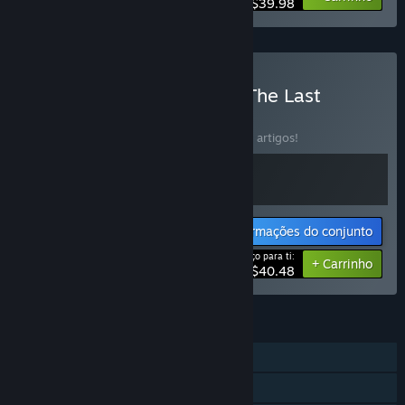
$39.98
Comprar Space Haven & The Last
Starship
CONJUNTO
(?)
Compra este conjunto e poupa 10% em 2 artigos!
Informações do conjunto
Preço para ti:
-10%
+ Carrinho
$40.48
FUNCIONALIDADES
Um jogador
Steam Workshop