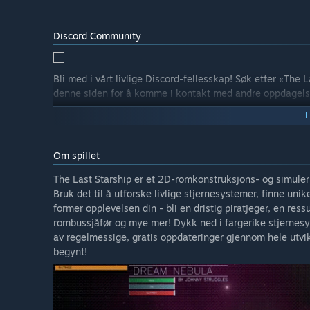
Discord Community
Bli med i vårt livlige Discord-fellesskap! Søk etter «The 
denne siden for å komme i kontakt med andre oppdagelse
Om spillet
The Last Starship er et 2D-romkonstruksjons- og simuleri
Bruk det til å utforske livlige stjernesystemer, finne un
former opplevelsen din - bli en dristig piratjeger, en ress
rombussjåfør og mye mer! Dykk ned i fargerike stjernesy
av regelmessige, gratis oppdateringer gjennom hele utvi
begynt!