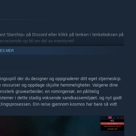
Last Starship» på Discord eller klikk på lenken i lenkeboksen på
sreisende og bli en del av eventyret!
LES MER
ngsspill der du designer og oppgraderer ditt eget stjerneskip.
ike ressurser og oppdage skjulte hemmeligheter. Valgene dine
urssterk gruvearbeider, en romingeniør, en pålitelig
stemer i dette stadig voksende sandkassemiljøet, og nyt godt
klingsprosessen. Din reise gjennom kosmos har bare så vidt