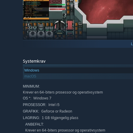
Systemkrav
Windows
macOS
MINIMUM:
Krever en 64-biters prosessor og operativsystem
Windows 7
OS *:
Intel i5
PROSESSOR:
Geforce or Radeon
GRAFIKK:
Når mannskapet ditt venter på ordre, er det på tide å vekk
1 GB tilgjengelig plass
LAGRING:
eller gjenskap legendariske romskip fra ikoniske filmer 
utstyr og forsyninger. Begynn med en reaktor for å drive 
ANBEFALT:
Krever en 64-biters prosessor og operativsystem
elektriske systemer. Hold livstøtten stabil, ellers kan reis