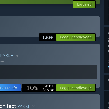
Last ned
Legg i handlevogn
$19.99
p
PAKKE
(?)
ne!
-10%
Din pris:
Pakkeinfo
Legg i handlevogn
$35.98
rchitect
PAKKE
(?)