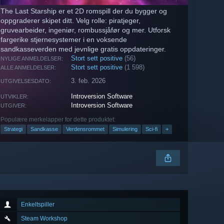
The Last Starship er et 2D romspill der du bygger og
oppgraderer skipet ditt. Velg rolle: piratjeger,
gruvearbeider, ingeniør, rombussjåfør og mer. Utforsk
fargerike stjernesystemer i en voksende
sandkasseverden med jevnlige gratis oppdateringer.
Stort sett positive
(56)
NYLIGE ANMELDELSER:
Stort sett positive
(1 598)
ALLE ANMELDELSER:
3. feb. 2026
UTGIVELSESDATO:
Introversion Software
UTVIKLER:
Introversion Software
UTGIVER:
Populære merkelapper for dette produktet:
Strategi
Sandkasse
Verdensrommet
Simulering
Sci-fi
+
Enkeltspiller
Steam Workshop