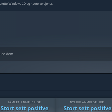
støtte Windows 10 og nyere versjoner.
et gjennom deling av skip på Steam Workshop. Hvis du kan se det
i episke eventyr og kamper med det du har skapt.
å se dem.
SAMLET ANMELDELSE:
NYLIGE ANMELDELSER:
Stort sett positive
Stort sett positive