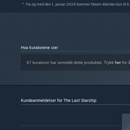
Fra og med den 1. januar 2024 kommer Steam-klienten kun til å 
*
Slipp løs det fulle potensialet i fellesskapets kreativit
for deg, kan du designe det, dele det og la andre delta 
Hva kuratorene sier
67 kuratorer har anmeldt dette produktet. Trykk
her
for 
Kundeanmeldelser for The Last Starship