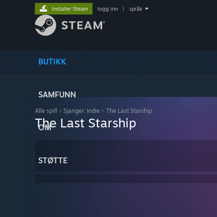
Installer Steam
logg inn
|
språk
BUTIKK
SAMFUNN
Alle spill
>
Sjanger: Indie
>
The Last Starship
The Last Starship
OM
STØTTE