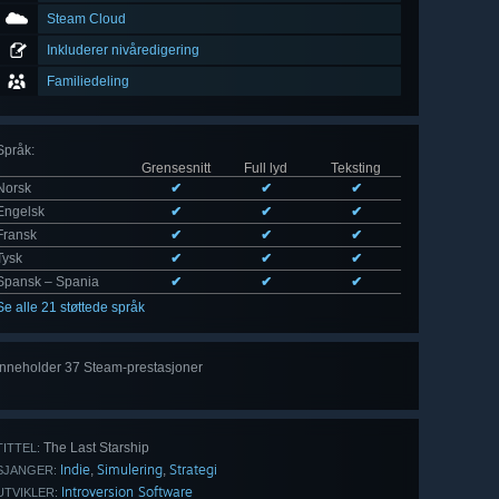
Steam Cloud
Inkluderer nivåredigering
Familiedeling
Språk
:
Grensesnitt
Full lyd
Teksting
Norsk
✔
✔
✔
Engelsk
✔
✔
✔
Fransk
✔
✔
✔
Tysk
✔
✔
✔
Spansk – Spania
✔
✔
✔
Se alle 21 støttede språk
Inneholder 37 Steam-prestasjoner
Se
alle 37
The Last Starship
TITTEL:
Indie
Simulering
Strategi
,
,
SJANGER:
Introversion Software
UTVIKLER: