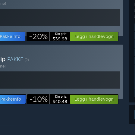
ene!
-20%
Din pris:
Pakkeinfo
Legg i handlevogn
$39.98
hip
PAKKE
(?)
ne!
-10%
Din pris:
Pakkeinfo
Legg i handlevogn
$40.48