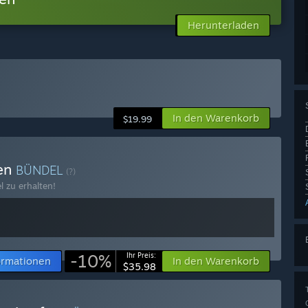
Herunterladen
In den Warenkorb
$19.99
fen
BÜNDEL
(?)
l zu erhalten!
-10%
Ihr Preis:
ormationen
In den Warenkorb
$35.98