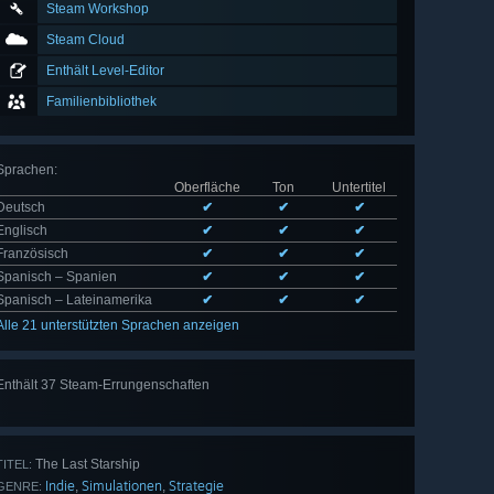
Steam Workshop
Steam Cloud
Enthält Level-Editor
Familienbibliothek
Sprachen
:
Oberfläche
Ton
Untertitel
Deutsch
✔
✔
✔
Englisch
✔
✔
✔
Französisch
✔
✔
✔
Spanisch – Spanien
✔
✔
✔
Spanisch – Lateinamerika
✔
✔
✔
Alle 21 unterstützten Sprachen anzeigen
Enthält 37 Steam-Errungenschaften
Alle 37
anzeigen
The Last Starship
TITEL:
Indie
Simulationen
Strategie
,
,
GENRE: