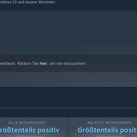
u sammeln. Starte mit einem Reaktor, um deine Triebwerke
indows 10 und neuere Versionen.
nd Stromsysteme. Halte die Lebenserhaltung stabil – sonst
Community durch den Schiffsaustausch im Steam Workshop. Was
nd anderen ermöglichen, epische Abenteuer und Schlachten mit
erfasst. Klicken Sie
hier
, um sie einzusehen.
ALLE REZENSIONEN:
NEUESTE REZENSIONEN:
rößtenteils positiv
Größtenteils posit