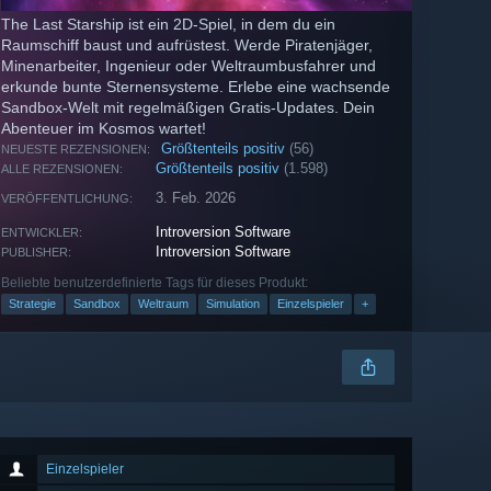
The Last Starship ist ein 2D-Spiel, in dem du ein
Raumschiff baust und aufrüstest. Werde Piratenjäger,
Minenarbeiter, Ingenieur oder Weltraumbusfahrer und
erkunde bunte Sternensysteme. Erlebe eine wachsende
Sandbox-Welt mit regelmäßigen Gratis-Updates. Dein
Abenteuer im Kosmos wartet!
Größtenteils positiv
(56)
NEUESTE REZENSIONEN:
Größtenteils positiv
(1.598)
ALLE REZENSIONEN:
3. Feb. 2026
VERÖFFENTLICHUNG:
Introversion Software
ENTWICKLER:
Introversion Software
PUBLISHER:
Beliebte benutzerdefinierte Tags für dieses Produkt:
Strategie
Sandbox
Weltraum
Simulation
Einzelspieler
+
Einzelspieler