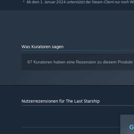
nahegelegene Raumkolonie, um Ausrüstung und Vorräte z
Ab dem 1. Januar 2024 unterstützt der Steam-Client nur noch W
*
zu betreiben, und verlege dann wichtige Rohrleitungen u
könnte deine Reise abrupt enden.
Entfessle das volle Potenzial der Kreativität unserer 
Was Kuratoren sagen
du dir vorstellen kannst, kannst du entwerfen, teilen u
deiner Kreation zu erleben.
67 Kuratoren haben eine Rezension zu diesem Produkt v
Nutzerrezensionen für The Last Starship
G