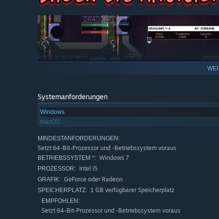
WEI
Systemanforderungen
Windows
macOS
MINDESTANFORDERUNGEN:
Setzt 64-Bit-Prozessor und -Betriebssystem voraus
Windows 7
BETRIEBSSYSTEM *:
Intel i5
PROZESSOR:
GeForce oder Radeon
GRAFIK:
1 GB verfügbarer Speicherplatz
SPEICHERPLATZ:
EMPFOHLEN:
Mit deiner Crew, die auf Befehle wartet, ist es an der Z
Setzt 64-Bit-Prozessor und -Betriebssystem voraus
deiner kühnsten Träume oder erschaffe legendäre Modell