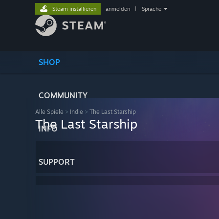
Steam installieren
anmelden
|
Sprache
SHOP
COMMUNITY
Alle Spiele
>
Indie
>
The Last Starship
The Last Starship
INFO
SUPPORT