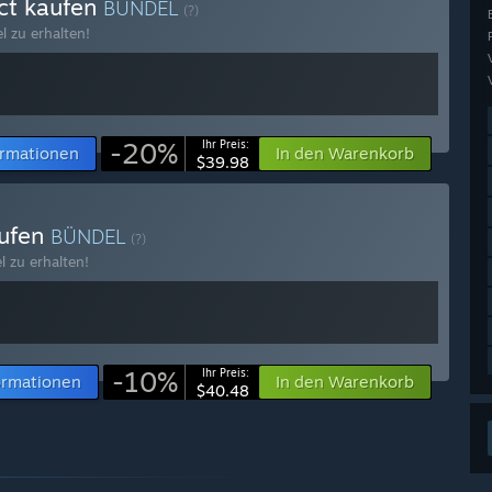
ect kaufen
BÜNDEL
(?)
l zu erhalten!
-20%
Ihr Preis:
ormationen
In den Warenkorb
$39.98
aufen
BÜNDEL
(?)
l zu erhalten!
-10%
Ihr Preis:
ormationen
In den Warenkorb
$40.48