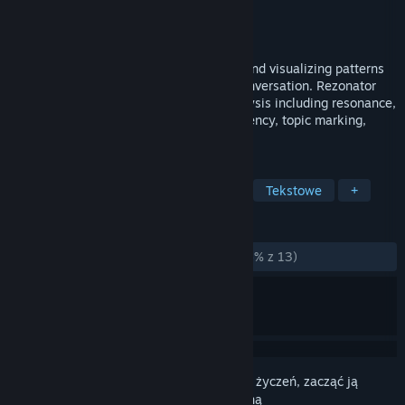
Producent
Rezonator Analytics, Inc.
Wydawca
Rezonator Analytics, Inc.
Wydano
3 stycznia 2022
Rezonator provides tools for annotating and visualizing patterns
of language use in naturally occurring conversation. Rezonator
supports multiple types of linguistic analysis including resonance,
coreference, anaphora, syntactic dependency, topic marking,
search, and concordance.
TAGI
Narzędzia użytkowe
Edukacyjne
Tekstowe
+
RECENZJE
W OGÓLE:
W większości pozytywne
(76% z 13)
Zaloguj się
, aby dodać tę pozycję do listy życzeń, zacząć ją
obserwować lub oznaczyć jako ignorowaną