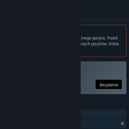
Polski język nie jest obsługiwany
Ten produkt nie obsługuje twojego lokalnego języka. Przed
zakupem zapoznaj się z listą obsługiwanych języków, która
znajduje się poniżej.
Użyj Rezonator
Bezpłatne
FUNKCJE
Osiągnięcia Steam
Ograniczone funkcje profilu