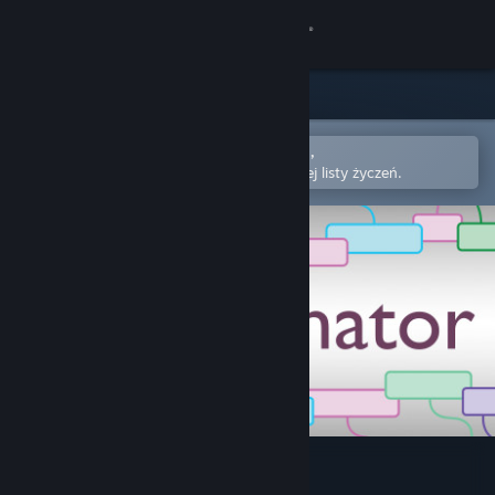
Zaloguj się
Sklep
Społeczność
Otwórz w aplikacji mobilnej Steam,
aby łatwo kupić lub dodać do swojej listy życzeń.
Informacje
Wsparcie
Zmień język
Pobierz aplikację mobilną Steam
Wersja przeglądarkowa
Rezonator