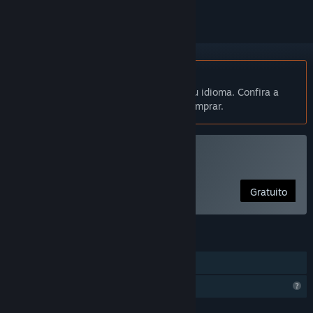
Indisponível em Português (Brasil)
Este produto não está disponível no seu idioma. Confira a
lista de idiomas oferecidos antes de comprar.
Iniciar Rezonator
Gratuito
RECURSOS
Conquistas Steam
Recursos de perfil limitados