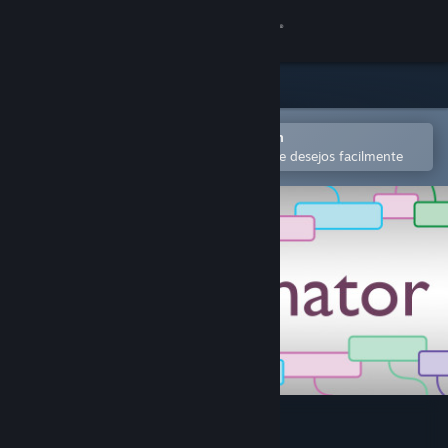
Iniciar sessão
Loja
Comunidade
Abra no aplicativo móvel do Steam
para comprar ou adicionar à lista de desejos facilmente
Sobre
Suporte
Alterar idioma
Baixe o aplicativo móvel do Steam
Ver versão para computadores
Rezonator