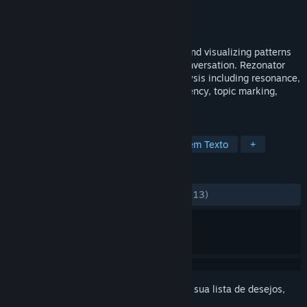
Desenvolvedor
Rezonator Analytics, Inc.
Distribuidora
Rezonator Analytics, Inc.
Lançado:
3/jan./2022
Rezonator provides tools for annotating and visualizing patterns
of language use in naturally occurring conversation. Rezonator
supports multiple types of linguistic analysis including resonance,
coreference, anaphora, syntactic dependency, topic marking,
search, and concordance.
MARCADORES
Utilitários
Educativo
Baseado em Texto
+
ANÁLISES
DESDE O INÍCIO:
Bem positivas
(76% de 13)
Inicie a sessão
para adicionar este item à sua lista de desejos,
segui-lo ou ignorá-lo