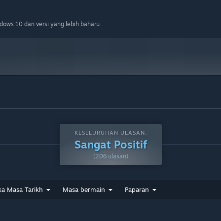
ows 10 dan versi yang lebih baharu.
KESELURUHAN ULASAN:
Sangat Positif
(206 ulasan)
ka Masa Tarikh
Masa bermain
Paparan