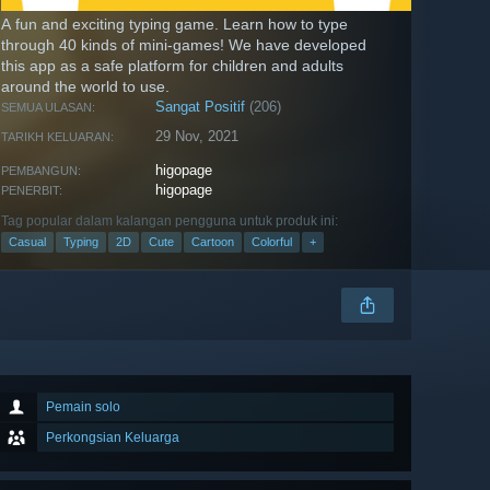
A fun and exciting typing game. Learn how to type
through 40 kinds of mini-games! We have developed
this app as a safe platform for children and adults
around the world to use.
Sangat Positif
(206)
SEMUA ULASAN:
29 Nov, 2021
TARIKH KELUARAN:
higopage
PEMBANGUN:
higopage
PENERBIT:
Tag popular dalam kalangan pengguna untuk produk ini:
Casual
Typing
2D
Cute
Cartoon
Colorful
+
Pemain solo
Perkongsian Keluarga