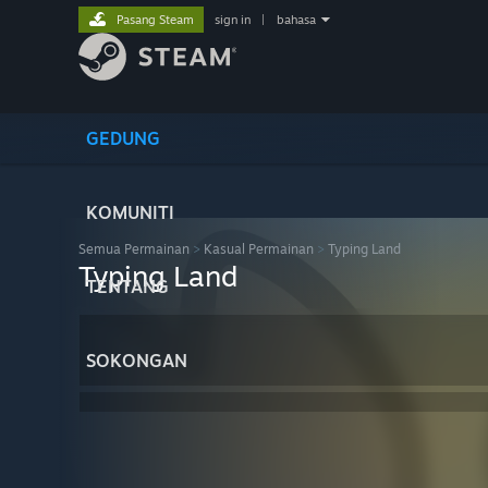
Pasang Steam
sign in
|
bahasa
GEDUNG
KOMUNITI
Semua Permainan
>
Kasual Permainan
>
Typing Land
Typing Land
TENTANG
SOKONGAN