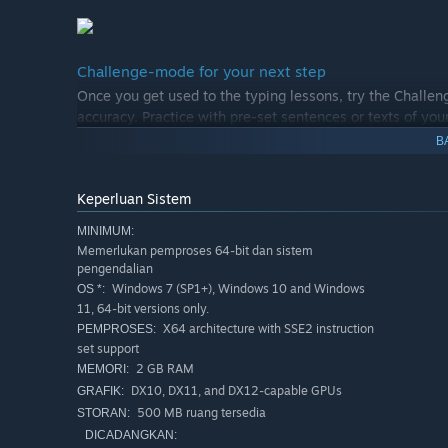
Challenge-mode for your next step
Once you get used to the typing lessons, try the Challe
accuracy. Practice with pre-set sentences or texts of you
B
Keperluan Sistem
MINIMUM:
Memerlukan pemproses 64-bit dan sistem
pengendalian
Windows 7 (SP1+), Windows 10 and Windows
OS *:
11, 64-bit versions only.
X64 architecture with SSE2 instruction
PEMPROSES:
set support
2 GB RAM
MEMORI:
DX10, DX11, and DX12-capable GPUs
GRAFIK:
500 MB ruang tersedia
STORAN:
DICADANGKAN: