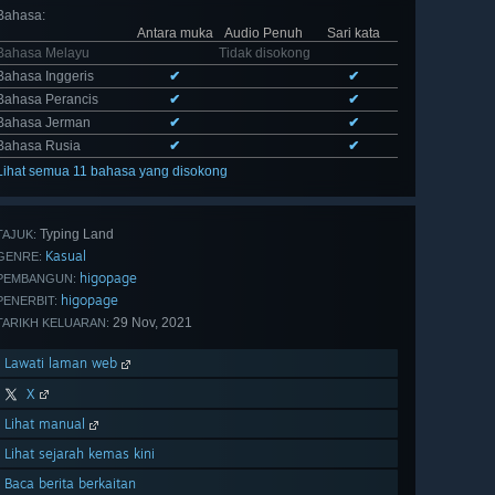
Bahasa
:
Antara muka
Audio Penuh
Sari kata
Bahasa Melayu
Tidak disokong
Bahasa Inggeris
✔
✔
Bahasa Perancis
✔
✔
Bahasa Jerman
✔
✔
Bahasa Rusia
✔
✔
Lihat semua 11 bahasa yang disokong
Typing Land
TAJUK:
Kasual
GENRE:
higopage
PEMBANGUN:
higopage
PENERBIT:
29 Nov, 2021
TARIKH KELUARAN:
Lawati laman web
X
Lihat manual
Lihat sejarah kemas kini
Baca berita berkaitan