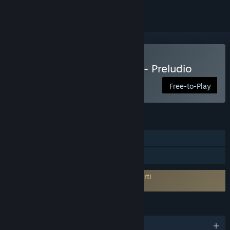
Gioca a Ghostwire: Tokyo - Preludio
Free-to-Play
FUNZIONALITÀ
Giocatore singolo
Condivisione familiare
È necessario aderire all'EULA di terze parti
Ghostwire: Tokyo - Prelude EULA
LINGUE
Italiano e altre 13