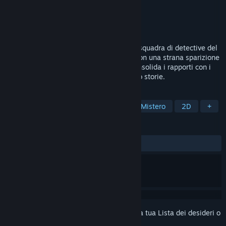
Sviluppatore
Tango Gameworks
Editore
Bethesda Softworks
Rilasciato
8 mar 2022
Unisciti all'imperscrutabile KK e alla sua squadra di detective del
soprannaturale, mentre sono alle prese con una strana sparizione
che assume tinte sempre più sinistre. Consolida i rapporti con i
membri della squadra e ricostruisci le loro storie.
ETICHETTE
Racconti visivi
Soprannaturale
Mistero
2D
+
RECENSIONI
DI SEMPRE:
Nella media
(61% di 451)
Accedi
per aggiungere questo articolo alla tua Lista dei desideri o
per ignorarlo.