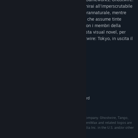
Tokyo! In Ghostwire: Tokyo - Preludio ti unirai all'imperscrutabile
KK e alla sua squadra di detective del soprannaturale, mentre
sono alle prese con una strana sparizione che assume tinte
sempre più sinistre. Consolida i rapporti con i membri della
squadra e ricostruisci le loro storie in questa visual novel, per
prepararti ad affrontare le strade di Ghostwire: Tokyo, in uscita il
25 marzo.
Requisiti di sistema
MINIMI:
Windows 10 (64 Bit)
SISTEMA OPERATIVO:
2.2 Ghz
PROCESSORE:
4 GB di RAM
MEMORIA:
DirectX compatible graphics card
SCHEDA VIDEO:
3 GB di spazio disponibile
ARCHIVIAZIONE:
© 2022 Bethesda Softworks LLC, a ZeniMax Media company. Ghostwire, Tango,
Tango Gameworks, Bethesda, Bethesda Softworks, ZeniMax and related logos are
registered trademarks or trademarks of ZeniMax Media Inc. in the U.S. and/or other
countries. All Rights Reserved.