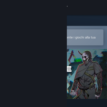
Accedi
Negozio
Comunità
Apri nell'app mobile di Steam
Per acquistare o aggiungere facilmente i giochi alla tua
Lista dei desideri
Informazioni
Assistenza
Cambia la lingua
Ottieni l'app mobile di Steam
Visualizza il sito web per desktop
Ghostwire: Tokyo - Preludio