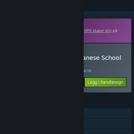
Nedlastbart innhold
Dette innholdet krever grunnprogrammet
RPG Maker MV
på
Steam for å kunne kjøre.
Kjøp RPG Maker MV - Japanese School
Girls Vol.6
UKENS TILBUD! Tilbudet utløper om
34:04:16
$19.99
-30%
Legg i handlevogn
$13.99
FUNKSJONER
Nedlastbart innhold
Steam-samlekort
Steam Workshop