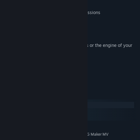
* 245 SE covering a wide variety of expressions
* OGG and M4A file formats included
Terms of Use:
* This pack is for use in RPG Maker Series or the engine of your
choice.
* OK to be used in Commercial projects
* Contents can be edited
* OK for use in games with gore
* OK for use in adult-rated games
Systemkrav
Windows
macOS
SteamOS + Linux
MINIMUM:
System Supporting RPG Maker MV
TILLEGGSMERKNADER: