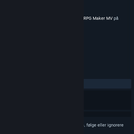
Utvikler
TK.Projects
Utgiver
KOMODO
Utgitt
28. okt. 2021
Dette innholdet krever grunnprogrammet
RPG Maker MV
på
Steam for å kunne kjøre.
MERKELAPPER
Design og illustrasjon
+
ANMELDELSER
Ingen brukeranmeldelser
Logg inn
for å legge til på ønskelisten, følge eller ignorere