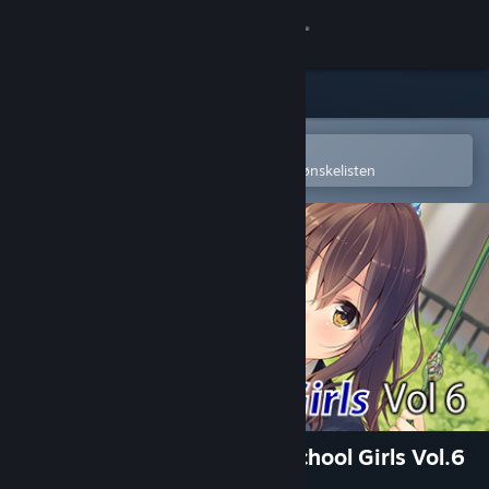
Logg inn
Butikk
Samfunn
Åpne i Steams mobilapp
for å enkelt kjøpe eller legge til på ønskelisten
Om
Kundestøtte
Bytt språk
Skaff deg Steam-appen på mobil
Vis skrivebordsversjon
RPG Maker MV - Japanese School Girls Vol.6