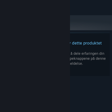
©TK.Projects 2021
Det finnes ingen anmeldelser av dette produktet
Du kan skrive en egen anmeldelse for å dele erfaringen din
med samfunnet. Bruk området over kjøpeknappene på denne
siden for å skrive en anmeldelse.
© Valve Corporation. Alle rettigheter reservert. Alle
varemerker tilhører sine respektive eiere i USA og
andre land.
Retningslinjer for personvern
|
Juridisk
|
Tilgjengelighet
|
Steams abonnementsavtale
|
Refusjoner
|
Informasjonskapsler