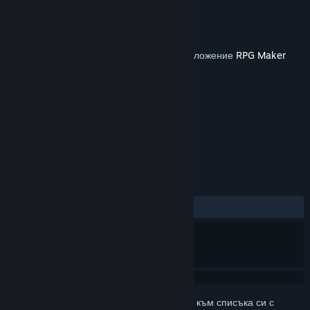
Разработчик
TK.Projects
Издател
KOMODO
Издадена на
28 окт. 2021
Това съдържание изисква основното приложение
RPG Maker
MV
в Steam, за да бъде пуснато.
ТАГОВЕ
Дизайн и илюстрации
+
РЕЦЕНЗИИ
Няма потребителски рецензии
Впишете се
, за да добавите този артикул към списъка си с