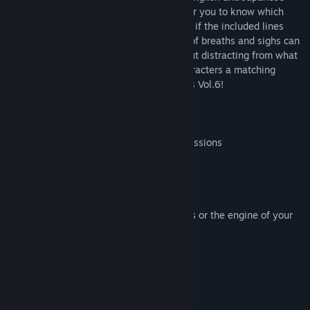
meanings of every SE, making it easier for you to know which
track to use no matter the situation. Even if the included lines
don’t quite fit your scenes, the selection of breaths and sighs can
add to the emotion of the dialogue without distracting from what
your character says. Give your sweet characters a matching
adorable voice with Japanese School Girls Vol.6!
Features:
* 245 SE covering a wide variety of expressions
* OGG and M4A file formats included
Terms of Use:
* This pack is for use in RPG Maker Series or the engine of your
choice.
* OK to be used in Commercial projects
* Contents can be edited
* OK for use in games with gore
* OK for use in adult-rated games