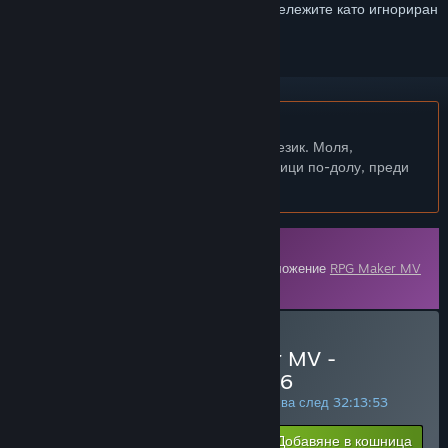
желания, да го последвате или да го отбележите като игнориран
Български език не се поддържа
Този продукт не поддържа родния Ви език. Моля,
прегледайте списъка с поддържани езици по-долу, преди
да го купите
Сваляемо съдържание
Това съдържание изисква основното приложение
RPG Maker MV
в Steam, за да бъде пуснато.
Закупуване на RPG Maker MV -
Japanese School Girls Vol.6
СЕДМИЧНА СДЕЛКА! Офертата приключва след
32:13:53
$19.99
-30%
Добавяне в кошница
$13.99