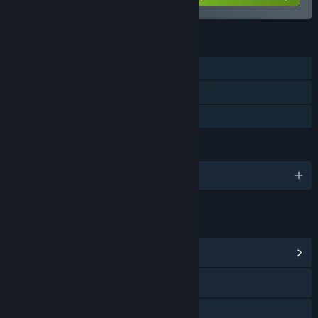
ХАРАКТЕРИСТИКИ
Сваляемо съдържание
Steam карти за размяна
Steam работилница
ЕЗИЦИ
Поддържани езици: 12
ВРЪЗКИ И ИНФОРМАЦИЯ
Преглед на обществения център
X
YouTube