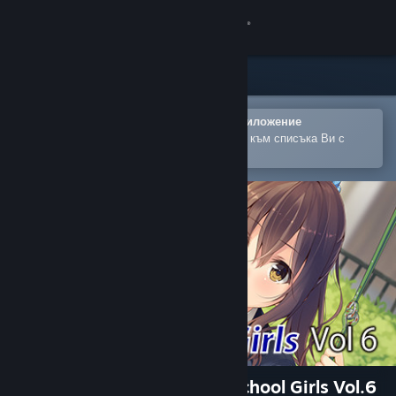
Вписване
Магазин
Общност
Отваряне в мобилното Steam приложение
За лесно закупуване или добавяне към списъка Ви с
желания
Относно
Поддръжка
Смяна на езика
Сдобийте се с мобилното Steam приложение
Преглед на сайта за настолни компютри
RPG Maker MV - Japanese School Girls Vol.6