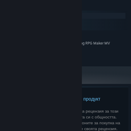
Системни изисквания
Windows
macOS
SteamOS + Linux
МИНИМАЛНИ:
System Supporting RPG Maker MV
ДОПЪЛНИТЕЛНИ БЕЛЕЖКИ:
©TK.Projects 2021
Няма рецензии за този продукт
Можете да напишете своя собствена рецензия за този
продукт, така че да споделите опита си с общността.
Използвайте пространството над бутоните за покупка на
тази страница, така че да напишете своята рецензия.