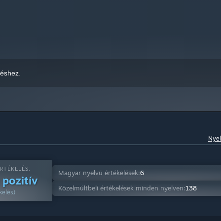
zéshez
.
Nyel
RTÉKELÉS:
Magyar nyelvű értékelések:
6
 pozitív
Közelmúltbeli értékelések minden nyelven:
138
kelés)