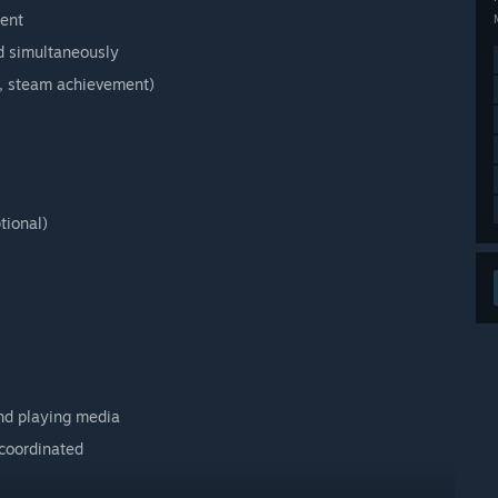
ment
d simultaneously
p, steam achievement)
tional)
and playing media
coordinated