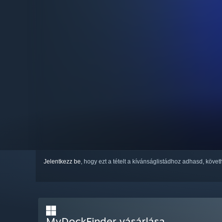
Jelentkezz be
, hogy ezt a tételt a kívánságlistádhoz adhasd, köve
MyDockFinder vásárlása