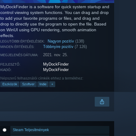
MyDockFinder is a software for quick system startup and
control viewing system functions. You can drag and drop
to add your favorite programs or files, and drag and
drop to directly use the program to open the file. Based
on WinUI using GPU rendering, smooth animation
effects.
Nagyon pozitív
(138)
LEGUTÓBBI ÉRTÉKELÉSEK:
Többnyire pozitív
(7 126)
MINDEN ÉRTÉKELÉS:
2021. nov. 25.
MEGJELENÉS DÁTUMA:
MyDockFinder
FEJLESZTŐ:
MyDockFinder
KIADÓ:
Népszerű felhasználói címkék ehhez a termékhez:
Eszközök
Szoftver
Indie
+
Steam Teljesítmények