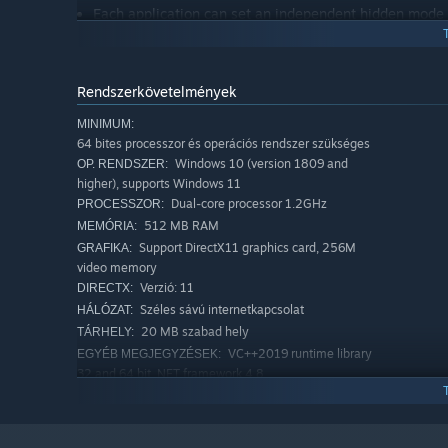
Each application can set an independent hidden mode
MyFinder
Quickly shut down, restart, log off the computer
Rendszerkövetelmények
CPU, memory, disk, network speed, temperature moni
MINIMUM:
Manage WiFi network connection
64 bites processzor és operációs rendszer szükséges
Windows 10 (version 1809 and
OP. RENDSZER:
System tray icon display management operation
higher), supports Windows 11
Bluetooth connection pairing
Dual-core processor 1.2GHz
PROCESSZOR:
Adjust the brightness of the monitor, including deskto
512 MB RAM
MEMÓRIA:
may damage your monitor, the HDMI interface may fai
Support DirectX11 graphics card, 256M
GRAFIKA:
video memory
Quickly adjust the volume, switch the audio output d
Verzió: 11
DIRECTX:
The right mouse button of all function buttons can di
Széles sávú internetkapcsolat
HÁLÓZAT:
20 MB szabad hely
TÁRHELY:
Media control function
VC++2019 runtime library
EGYÉB MEGJEGYZÉSEK:
Volume change prompt
32 and 64 bit .NET framework 4.8
Immersive display, better fusion window background
AJÁNLOTT:
64 bites processzor és operációs rendszer szükséges
Windows 10 version 21H1 or
OP. RENDSZER: