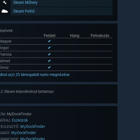
Steam Műhely
Steam Felhő
Nyelvek
:
Felület
Hang
Feliratozás
Magyar
✔
Angol
✔
Francia
✔
Német
✔
Orosz
✔
Mind a(z) 25 támogatott nyelv megnézése
12 Steam teljesítményt tartalmaz
Mind
a(z) 12
MyDockFinder
CÍM:
Eszközök
MŰFAJ:
MyDockFinder
FEJLESZTŐ:
MyDockFinder
KIADÓ:
MyDockFinder
FRANCHISE: