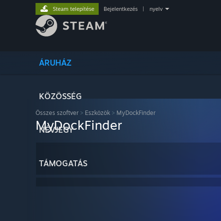
Steam telepítése
Bejelentkezés
|
nyelv
ÁRUHÁZ
KÖZÖSSÉG
Összes szoftver
>
Eszközök
>
MyDockFinder
MyDockFinder
NÉVJEGY
TÁMOGATÁS