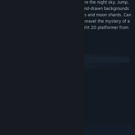
Play as small bunny who sets out to restore the night sky. Jump,
출시일:
2021년 12월 3일
dash, and dodge your way through the hand-drawn backgrounds
of this storybook tale, collecting memories and moon shards. Can
you defeat corrupted constellations and unravel the mystery of a
kingdom's ruin? Find out in
Equinox
, a starlit 2D platformer from
USC's Open Alpha.
시스템 요구 사항
Windows
macOS
최소:
Windows 7 or newer
운영 체제 *:
2.0 GHz
프로세서:
2 GB RAM
메모리:
128MB Video Memory
그래픽:
300 MB 사용 가능 공간
저장 공간:
권장:
Windows 7 or newer
운영 체제 *:
3.0 GHz
프로세서:
4 GB RAM
메모리: