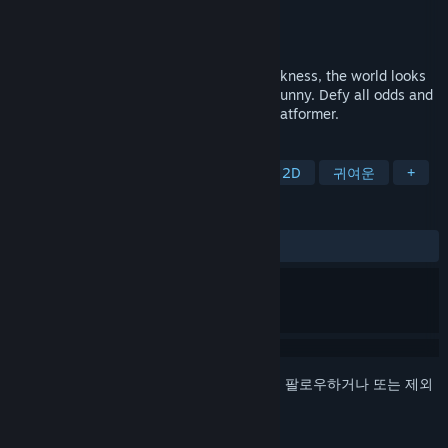
개발자
Open Alpha
배급사
Open Alpha
출시일
2021년 12월 3일
The moon has shattered. Plunged into darkness, the world looks
to an unlikely hero: a tiny yet tenacious bunny. Defy all odds and
reach for the stars in this whimsical 2D platformer.
태그
2D 플랫폼
어드벤처
플랫폼
2D
귀여운
+
평가
전체:
매우 긍정적
(84%/141)
로그인
하셔서 게임을 찜 목록에 추가하거나, 팔로우하거나 또는 제외
로 지정하세요.