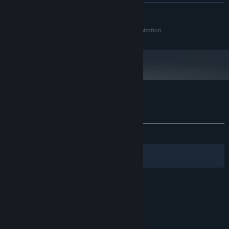
더 보기
256MB Video Memory
그래픽:
300 MB 사용 가능 공간
저장 공간:
All rights reserved by Open Alpha, a University Organization
2024년 1월 1일부터 Steam 클라이언트는 Windows 10 이상 버전만 지원합니
*
다.
Equinox에 대한 사용자 평가
사용자 평가 정보
환경 설정
전체:
매우 긍정적
(84%/141)
필터
내 언어
© Valve Corporation. 모든 권리 보유. 모든 상표는 미국
및 기타 국가에서 각각 해당 소유자의 재산입니다.
개인정
보 처리방침
|
법적 고지
|
접근성
|
Steam 이용 약관
|