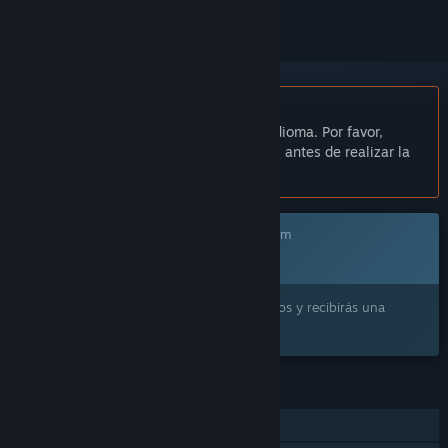
No disponible en Español de España
Este artículo no está disponible en tu idioma. Por favor,
consulta la lista de idiomas disponibles antes de realizar la
compra.
Este juego aún no está disponible en Steam
Próximamente
¿Lo quieres? Añádelo a tu lista de deseados y recibirás una
notificación cuando esté disponible.
CARACTERÍSTICAS
Un jugador