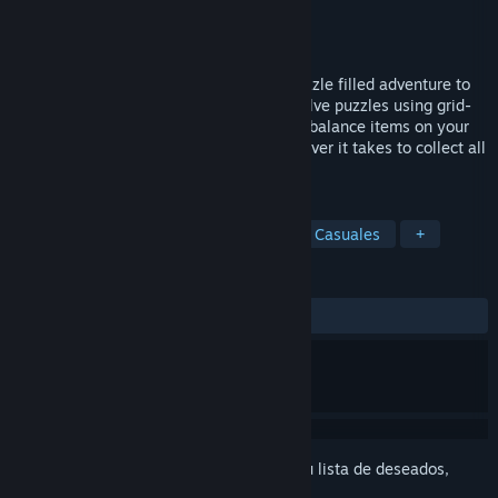
Desarrollador
Sid Fish Games
Editor
Sid Fish Games
Lanzado el
Próximamente
Help daddy worm as he embarks on a puzzle filled adventure to
gather fruit for his hungry little family. Solve puzzles using grid-
based Sokoban movement, climb fences, balance items on your
head, avoid falling on to spikes, do whatever it takes to collect all
the fruit and keep those kids happy.
ETIQUETAS
Puzles
Estrategia
Sokoban
Casuales
+
RESEÑAS
No existen reseñas de usuarios
Inicia sesión
para añadir este artículo a tu lista de deseados,
seguirlo o marcarlo como ignorado.