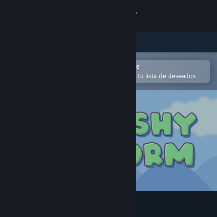
Iniciar sesión
Tienda
Comunidad
Abrir en la aplicación Steam Mobile
para añadir contenido fácilmente a tu lista de deseados
Acerca de
Soporte
Cambiar idioma
Descargar Steam Mobile
Ver versión clásica
Pushy Worm