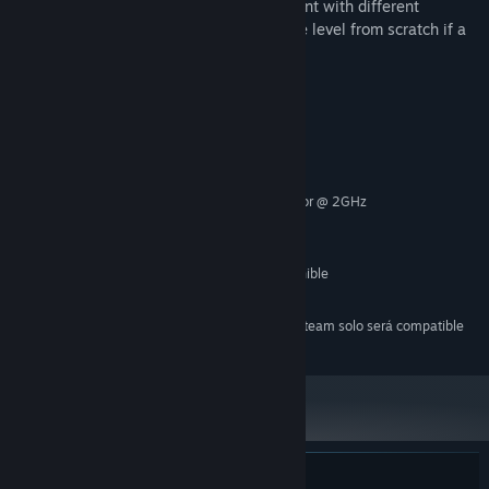
Unlimited undo allows you to experiment with different
solutions without needing to restart the level from scratch if a
mistake is made
Requisitos del sistema
MÍNIMO:
Windows 7 and above
SO *:
Intel or AMD Dual Core Processor @ 2GHz
PROCESADOR:
4 GB de RAM
MEMORIA:
Intel® HD Graphics 2500/4000
GRÁFICOS:
250 MB de espacio disponible
ALMACENAMIENTO:
Intel HD Audio
TARJETA DE SONIDO:
A partir del 1 de enero de 2024, el cliente de Steam solo será compatible
*
con Windows 10 y versiones posteriores.