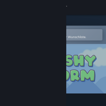
Anmelden
Shop
Community
In der Steam-Mobile-App öffnen
Zum einfachen Hinzufügen zu Ihrer Wunschliste.
Info
Support
Sprache ändern
Steam-Mobile-App herunterladen
Desktopversion anzeigen
Pushy Worm