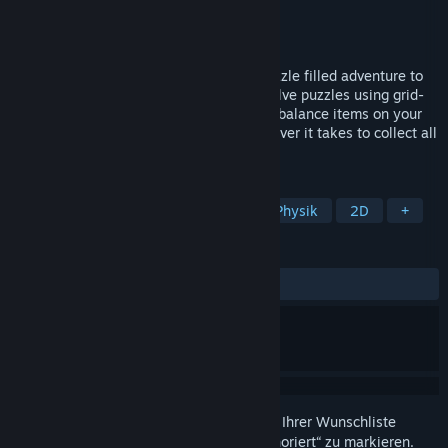
Entwickler
Sid Fish Games
Publisher
Sid Fish Games
Veröffentlichung
Bald verfügbar
Help daddy worm as he embarks on a puzzle filled adventure to
gather fruit for his hungry little family. Solve puzzles using grid-
based Sokoban movement, climb fences, balance items on your
head, avoid falling on to spikes, do whatever it takes to collect all
the fruit and keep those kids happy.
TAGS
Rätsel
Strategie
Sokoban
Physik
2D
+
REZENSIONEN
Keine Nutzerrezensionen
Melden Sie sich an
, um dieses Produkt zu Ihrer Wunschliste
hinzuzufügen, zu abonnieren oder als „Ignoriert“ zu markieren.