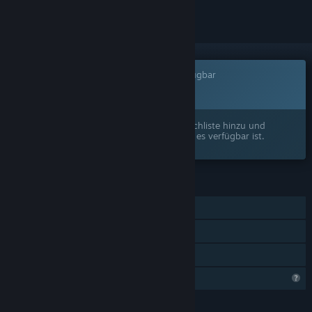
Dieses Spiel ist noch nicht auf Steam verfügbar
Bald verfügbar
Interesse? Fügen Sie das Spiel Ihrer Wunschliste hinzu und
erhalten Sie eine Benachrichtigung, wenn es verfügbar ist.
FUNKTIONEN
Einzelspieler
Untertitel verfügbar
Familienbibliothek
Profilfunktionen eingeschränkt
SPRACHEN