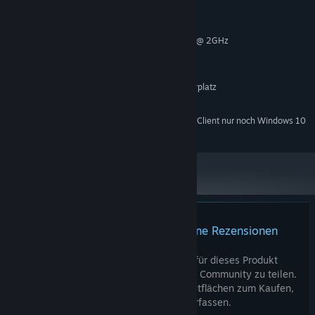
MINDESTANFORDERUNGEN:
Windows 7 and above
BETRIEBSSYSTEM *:
Intel or AMD Dual Core Processor @ 2GHz
PROZESSOR:
4 GB RAM
ARBEITSSPEICHER:
Intel® HD Graphics 2500/4000
GRAFIK:
250 MB verfügbarer Speicherplatz
SPEICHERPLATZ:
Intel HD Audio
SOUNDKARTE:
Ab dem 1. Januar 2024 unterstützt der Steam-Client nur noch Windows 10
*
und neuere Versionen.
Für dieses Produkt gibt es keine Rezensionen
Sie können Ihre eigene Rezension für dieses Produkt
verfassen, um Ihre Erfahrungen mit der Community zu teilen.
Nutzen Sie den Bereich über den Schaltflächen zum Kaufen,
um Ihre Rezension zu verfassen.