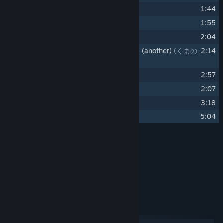
6
Mr.Bear
(くまのおとうさん)
1:44
7
Last Train
(最終列車)
1:55
8
Charon's Torch
(カロンのカンテラ)
2:04
9
Bear's Restaurant -pieces of memory- (another)
(くまの
2:14
レストラン-記憶のカケラ- (another))
10
Angel's Room
(天使の部屋)
2:57
11
Charon's Matcha
(カロンの抹茶)
2:07
12
Rabbit's Lullaby
(うさぎの子守歌)
3:18
13
Pieces of Memory
5:04
Tekijätiedot
Xion
ARTISTI:
Xion
SÄVELTÄJÄ:
Xion
LEVY-YHTIÖ:
Järjestelmävaatimukset