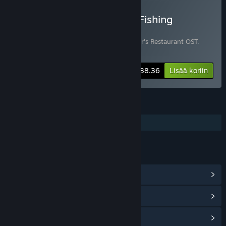
Osta Bear's Restaurant + Fishing
Paradiso Ultimate Bundle
Sisältää 4 tuotetta:
Bear's Restaurant
,
Bear's Restaurant OST
,
Fishing Paradiso
,
Fishing Paradiso OST
-20%
Paketin tiedot
$38.36
Lisää koriin
OMINAISUUDET
Lisänä korkealaatuinen ääni
LINKIT JA LISÄTIETOA
Näytä yhteisökeskus
Näytä päivityshistoria
Lisää aiheeseen liittyviä uutisia