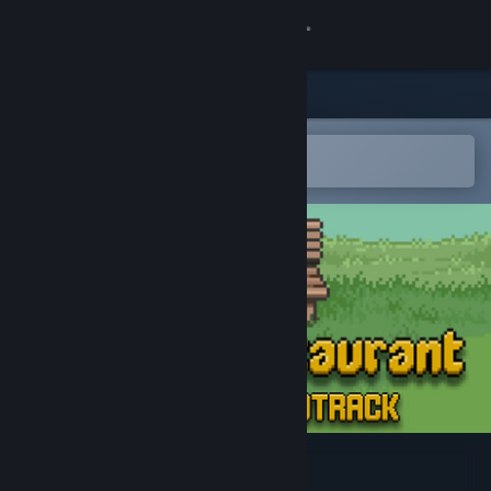
Kirjaudu sisään
Kauppa
Yhteisö
Avaa Steam-mobiilisovelluksessa
Helppo ostaa tai lisätä toivelistalle
Tietoa
Tuki
Vaihda kieli
Hanki Steam-mobiilisovellus
Näytä työpöytäsivusto
Bear's Restaurant OST