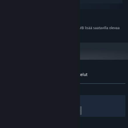
Windows
macOS
VÄHINTÄÄN:
100 MB kiintolevytilaa
TALLENNUS:
700 MB lisää saatavilla olevaa
TALLENNUS (KORKEALAATUINEN ÄÄNI):
tilaa
Sovelluksen Bear's Restaurant OST arvostelut
Tietoa käyttäjäarvosteluista
Asetukset
YHTEENSÄ:
3 käyttäjäarvostelua
()
Suodattimet
Omat kielet
Peliaika:
undefined–undefined tuntia