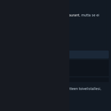
Kehittäjä
Xion
Julkaisija
Odencat
Julkaistu
6.10.2021
Tämä on lisämateriaali pelille
Bear's Restaurant
, mutta se ei
sisällä emopeliä.
ARVOSTELUT
YHTEENSÄ:
3 käyttäjäarvostelua
()
Kirjautumalla sisään
voit lisätä tämän tuotteen toivelistallesi,
seurata sitä tai merkitä sen ohitetuksi