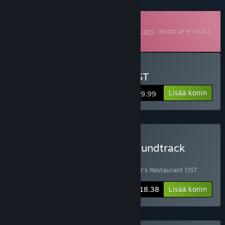
Ladattava ääniraita
Tämä on lisämateriaali pelille
Bear's Restaurant
, mutta se ei sisällä
emopeliä.
Osta Bear's Restaurant OST
Lisää koriin
$9.99
Osta Bear's Restaurant Soundtrack
Bundle
Sisältää 2 tuotetta:
Bear's Restaurant
,
Bear's Restaurant OST
-20%
Paketin tiedot
$18.38
Lisää koriin