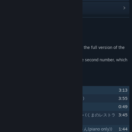
Etsi ryhmiä
LUE LISÄÄ
Nimi:
Bear's Restaurant OST
Julkaisupäivä:
6.10.2021
Tietoa sisällöstä
Contains all the songs from the game and the full version of the
vocal song by Yumeko (13 songs in total)
You can listen to the theme song up to the second number, which
is not included in the game.
Kappalelista
1
Bear's Music Box
(くまのオルゴール)
3:13
2
Bear's Restaurant
(くまのレストラン)
3:55
3
Dancing Mouse
(ネズミダンス)
0:49
4
Bear's Restaurant -pieces of memory-
(くまのレストラ
3:45
ン -記憶のカケラ-)
5
Mr.Bear (piano only)
(くまのおとうさん(piano only))
1:44