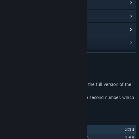
Zobrazit komunitní centrum
Procházet historii aktualizací
Zobrazit související novinky
Vyhledat komunitní skupiny
ZJISTIT VÍCE
Název:
Bear's Restaurant OST
Datum vydání:
6. říj. 2021
Informace o obsahu
Contains all the songs from the game and the full version of the
vocal song by Yumeko (13 songs in total)
You can listen to the theme song up to the second number, which
is not included in the game.
Seznam skladeb
1
Bear's Music Box
(くまのオルゴール)
3:13
2
Bear's Restaurant
(くまのレストラン)
3:55