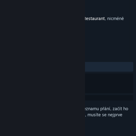
Vývojář
Xion
Vydavatel
Odencat
Vydání
6. říj. 2021
Tento dodatečný obsah je pro hru
Bear's Restaurant
, nicméně
tuto základní hru nevyžaduje.
RECENZE
VŠECHNY:
3 uživatelských recenzí
()
Abyste si mohli tento produkt přidat do seznamu přání, začít ho
sledovat nebo ho zařadit mezi ignorované, musíte se nejprve
přihlásit
.