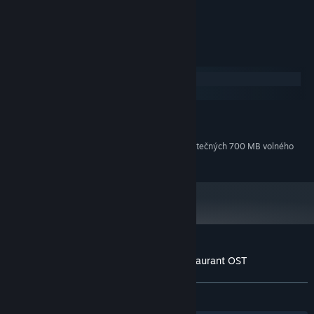
Xion
SKLADATEL:
Xion
VYDAVATELSTVÍ:
Systémové požadavky
Windows
macOS
MINIMÁLNÍ:
100 MB volného místa
PEVNÝ DISK:
Dodatečných 700 MB volného
ÚLOŽIŠTĚ (PRO BEZEZTRÁTOVÉ AUDIO):
místa
Uživatelské recenze produktu Bear's Restaurant OST
Informace o recenzích
Vaše předvolby
VŠECHNY:
3 uživatelských recenzí
()