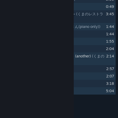
3
Dancing Mouse
(ネズミダンス)
0:49
4
Bear's Restaurant -pieces of memory-
(くまのレストラ
3:45
ン -記憶のカケラ-)
5
Mr.Bear (piano only)
(くまのおとうさん(piano only))
1:44
6
Mr.Bear
(くまのおとうさん)
1:44
7
Last Train
(最終列車)
1:55
8
Charon's Torch
(カロンのカンテラ)
2:04
9
Bear's Restaurant -pieces of memory- (another)
(くまの
2:14
レストラン-記憶のカケラ- (another))
10
Angel's Room
(天使の部屋)
2:57
11
Charon's Matcha
(カロンの抹茶)
2:07
12
Rabbit's Lullaby
(うさぎの子守歌)
3:18
13
Pieces of Memory
5:04
Autoři
Xion
INTERPRET: