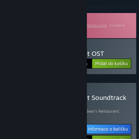
Stáhnutelný soundtrack
Tento dodatečný obsah je pro hru
Bear's Restaurant
, nicméně
tuto základní hru nevyžaduje.
Zakoupit Bear's Restaurant OST
Přidat do košíku
$9.99
Zakoupit Bear's Restaurant Soundtrack
Bundle
Obsahuje následující položky (celkem 2):
Bear's Restaurant
,
Bear's Restaurant OST
Informace o balíčku