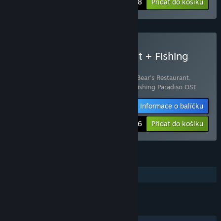
-20%
$18.38
Přidat do košíku
Zakoupit Bear's Restaurant + Fishing
Paradiso Ultimate Bundle
Obsahuje následující položky (celkem 4):
Bear's Restaurant
,
Bear's Restaurant OST
,
Fishing Paradiso
,
Fishing Paradiso OST
Informace o balíčku
-20%
$38.36
Přidat do košíku
FUNKCE
Dodatečné bezeztrátové audio
ODKAZY A INFORMACE