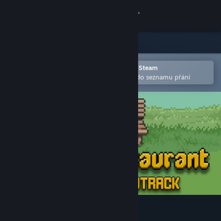
Přihlásit se
Obchod
Komunita
Otevřete v mobilní aplikaci služby Steam
Pro snazší zakoupení nebo přidání do seznamu přání
Informace
Podpora
Změnit jazyk
Mobilní aplikace služby Steam
Desktopová verze stránky
Bear's Restaurant OST