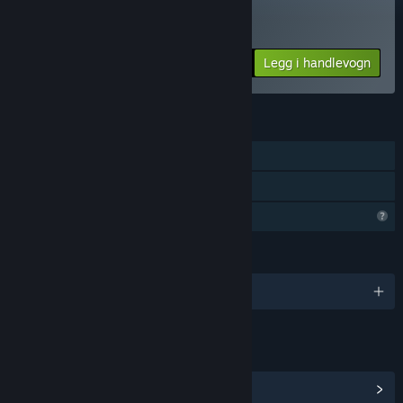
Kjøp Twin Balls
Legg i handlevogn
$0.99
FUNKSJONER
Enkeltspiller
Familiedeling
Begrensede profilfunksjoner
SPRÅK
Engelsk
LENKER OG INFORMASJON
Vis samfunnssentral