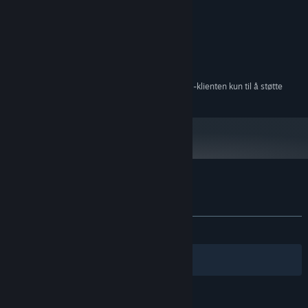
Windows 7/8/10
OS *:
2 GHz
PROSESSOR:
1024 MB RAM
MINNE:
512 MB
GRAFIKK:
200 MB tilgjengelig plass
LAGRING:
Fra og med den 1. januar 2024 kommer Steam-klienten kun til å støtte
*
Windows 10 og nyere versjoner.
Kundeanmeldelser for Twin Balls
Om brukeranmeldelser
Innstillinger
Ingen brukeranmeldelser
Filtre
Dine språk