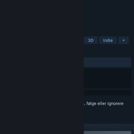
Utvikler
beans rolls
Utgiver
beans rolls
Utgitt
2. aug. 2021
Twin Balls is an arcade scoring game.
MERKELAPPER
Lettbeint
Arkade
Hjernetrim
3D
Indie
+
ANMELDELSER
Ingen brukeranmeldelser
Logg inn
for å legge til på ønskelisten, følge eller ignorere