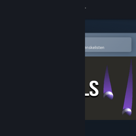
Logg inn
Butikk
Samfunn
Åpne i Steams mobilapp
for å enkelt kjøpe eller legge til på ønskelisten
Om
Kundestøtte
Bytt språk
Skaff deg Steam-appen på mobil
Vis skrivebordsversjon
Twin Balls