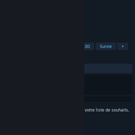
Développement
beans rolls
Édition
beans rolls
Sorti le
2 aout 2021
Twin Balls is an arcade scoring game.
TAGS
Casual
Arcade
Casse-tête
3D
Survie
+
ÉVALUATIONS
aucune évaluation
Connectez-vous
pour ajouter cet article à votre liste de souhaits,
le suivre ou l'ignorer