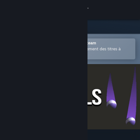
Se connecter
Magasin
Communauté
Ouvrir dans l'application mobile Steam
Permet d'acheter ou d'ajouter facilement des titres à
votre liste de souhaits.
À propos
Support
Changer la langue
Télécharger l'application mobile Steam
Voir version ordi. du site
Twin Balls