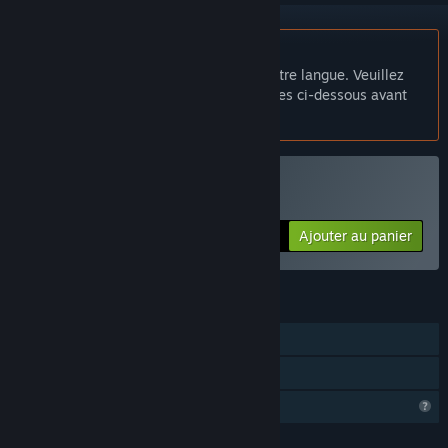
Français non disponible
Ce produit n'est pas disponible dans votre langue. Veuillez
consulter la liste des langues disponibles ci-dessous avant
de l'acheter.
Acheter Twin Balls
Ajouter au panier
$0.99
FONCTIONNALITÉS
Solo
Partage familial
Fonctionnalités de profil limitées