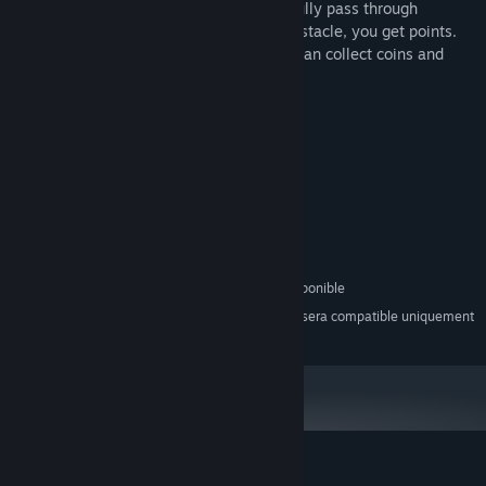
clicking the mouse so that they successfully pass through
obstacles. For successfully passing an obstacle, you get points.
On your way through the obstacles, you can collect coins and
save up for new skins for balls.
Configuration requise
MINIMALE :
Windows 7/8/10
SYSTÈME D'EXPLOITATION *:
2 GHz
PROCESSEUR :
1024 MB de mémoire
MÉMOIRE VIVE :
512 MB
GRAPHIQUES :
200 MB d'espace disque disponible
ESPACE DISQUE :
À compter du 1ᵉʳ janvier 2024, le client Steam sera compatible uniquement
*
avec Windows 10 et ses versions plus récentes.