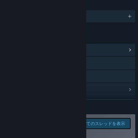
community. We are extremely grateful you have given us
言語
your valuable time, and we want to connect with all of you.
1対応言語
We have created numerous official Codexton social media
platforms to make it easier for us to connect with you, and
for fans to connect with each other. We encourage you to
リンク＆情報
join the community today!
コミュニティハブを表示
X
YouTube
アップデート履歴を表示
関連ニュースをチェック
続きを読む
Codexton will vigorously listen to community feedback to
determine what parts of Crown Land should be removed,
掲示板を表示
edited, or upgraded. We believe in a customer first policy.”
このゲームの掲示板でバグ
全てのスレッドを表示
を報告したりフィードバッ
コミュニティグループを検索
クを残そう