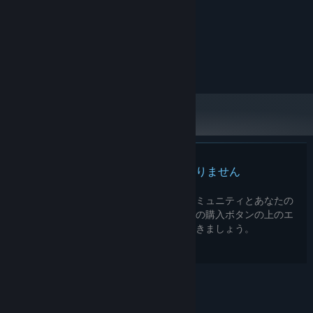
システム要件
最低:
Windows 10
OS:
1 GB RAM
メモリー:
この製品のレビューはありません
この製品の自分のレビューを書いて、コミュニティとあなたの
経験を共有してみましょう。このページの購入ボタンの上のエ
Crown Land features a massive cast of over
THIRTY
drawn,
リアを使用して、レビューを書きましょう。
original characters. The following is merely a small sample of
them all.