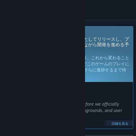
早期アクセスに近日登場
このゲームの開発者は、開発中の作品としてリリースし、プ
レイヤーのフィードバックを取り入れながら開発を進める予
定です。
注：
早期アクセスのゲームは未完成であり、これから変わること
も変わらないこともありえます。現段階でこのゲームのプレイに
満足できないと思われる場合は、 開発がさらに進捗するまで待
つことをお勧めします。
詳細はこちら
開発者からの注意書き：
早期アクセスにした理由
“We wish to test out our visual novel before we officially
release it. We want to test our art, backgrounds, and user
interface.
詳細を見る
This lets Codexton listen to community feedback and make
necessary fixes quickly.”