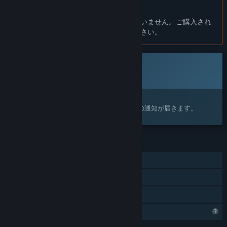
日本語 はサポートされていません
大体どのくらいの期間このゲームを早期アクセスにする予定です
この製品はあなたの言語をサポートしていません。ご購入され
か？
る前に、対応言語のリストをご確認ください。
“We anticipate about several months. It should not be longer
than a year.”
早期アクセスバージョンと計画されているフルバージョンの違い
近日登場
は？
このアイテムはまだ利用できません
“The full version will be exactly like the Early Access. The
full version will be entirely free too.”
興味がありますか？
ウィッシュリストに追加すると、リリースの通知が届きます。
早期アクセスバージョンの現状はどうなっていますか？
“It is ready to be shipped. We are having an Early Access
version so that Codexton can gather feedback and make
changes if needed.”
機能
早期アクセス期間中と期間後ではゲームの価格は変わりますか？
シングルプレイヤー
“Crown Land will
always be free
. Codexton is not about the
キャプション使用可能
money. It's about inspiring the human soul.”
ファミリーシェアリング
コミュニティは開発プロセスにどのように関わることができます
か？
プロフィール機能制限
“Codexton wants to build a wholesome and warm