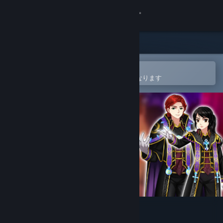
サインイン
ストア
コミュニティ
Steamモバイルアプリで開く
ウィッシュリストへの追加が簡単になります
詳細
サポート
言語を変更
Steamモバイルアプリを入手
デスクトップウェブサイトを表示
Crown Land