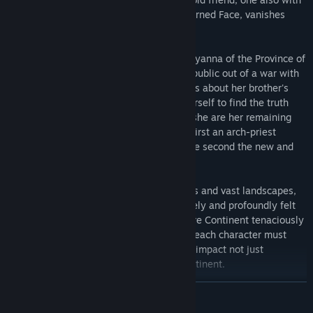
an insatiable obsession for finding the Horned Face, vanishes
under mysterious circumstances.
To the north of the Fifty States, Premier Nyanna of the Province of
Ontario has tried her best to keep the Republic out of a war with
its southern neighbor. But when she learns about her brother's
unnatural circumstances, she commits herself to find the truth
about her brother. Just as determined as she are her remaining
brothers Sawyer and Hayes Maple— the first an arch-priest
pushing for controversial reformations, the second the new and
unprepared heir of House Maple.
Although separated by thousands of miles and vast landscapes,
the actions of each character are concretely and profoundly felt
by each and everyone else. With the entire Continent tenaciously
teetering on the edge of a full-scale war, each character must
understand that their actions and desires impact not just
themselves, but the fate of the entire Continent.
続きを読む