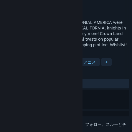
開発元
Codexton LLC
パブリッシャー
Codexton LLC
リリース日
近日登場
What if MEDIEVAL EUROPE and PRECOLONIAL AMERICA were
swapped? Meet kings in TEXAS, lords in CALIFORNIA, knights in
NEW YORK, Cherokees in France, and many more! Crown Land
features over THIRTY characters, medieval twists on popular
North American locations, and a dark, gripping plotline. Wishlist!
タグ
早期アクセス
ビジュアルノベル
アニメ
+
レビュー
ユーザーレビューはありません
このアイテムをウィッシュリストへの追加、フォロー、スルーとチ
ェックするには、
サインイン
してください。