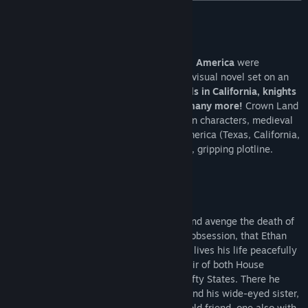
タイトル:
Crown Land
このゲームについて
ジャンル:
アドベンチャー
,
カジュアル
,
早期アクセス
リリース日:
近日登場
What if
medieval Europe
and
precolonial America
were
swapped? Crown Land is an
epic fantasy
visual novel set on an
alternate Earth.
Meet kings in Texas, lords in California, knights
in New York, Cherokees in France, and many more!
Crown Land
features a cast of over
THIRTY
fully drawn characters, medieval
twists on locations from all over North America (Texas, California,
New York, Canada, and more), and a dark, gripping plotline.
Wishlist Crown Land now!
Hunt down the horrendous Horned Face and avenge the death of
his betrothed. That was the mission, and obsession, that Ethan
Primrose had walked away from. Now, he lives his life peacefully
and rules the State of California as the heir of both House
Primrose and the Western region of the Fifty States. There he
lives with his guilt-ridden squire, Olivia, and his wide-eyed sister,
Novah. But everything changes when an old friend, one also with