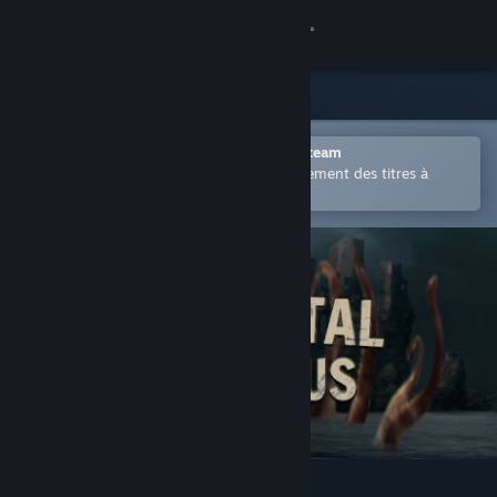
Se connecter
Magasin
Communauté
Ouvrir dans l'application mobile Steam
Permet d'acheter ou d'ajouter facilement des titres à
votre liste de souhaits.
À propos
Support
Changer la langue
Télécharger l'application mobile Steam
Voir version ordi. du site
Elemental colossus