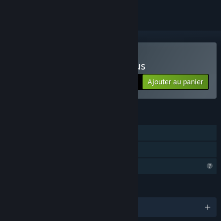
Acheter Elemental colossus
Ajouter au panier
$8.99
FONCTIONNALITÉS
Solo
Partage familial
Fonctionnalités de profil limitées
LANGUES
Français et 31 autres langues