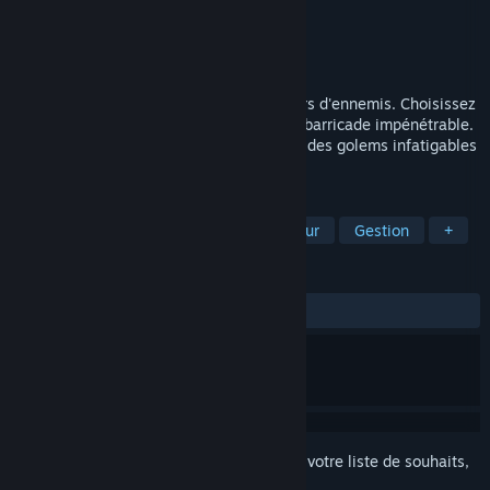
Développement
Gordun Studio
Édition
Gordun Studio
Sorti le
25 mai 2025
Défendez votre château contre des milliers d'ennemis. Choisissez
judicieusement vos tours pour ériger une barricade impénétrable.
Combattez dans plusieurs mondes contre des golems infatigables
qui sont prêts à détruire votre royaume.
TAGS
Casual
Stratégie
3D
Humour
Gestion
+
ÉVALUATIONS
DEPUIS LE DÉBUT :
3 évaluations
()
Connectez-vous
pour ajouter cet article à votre liste de souhaits,
le suivre ou l'ignorer