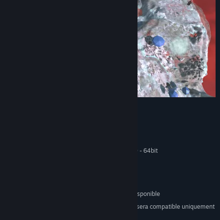
Configuration requise
MINIMALE :
Windows 7, 8, 10 - 64bit
SYSTÈME D'EXPLOITATION *:
2-core/4-thread CPU
PROCESSEUR :
8 GB de mémoire
MÉMOIRE VIVE :
GTX 650 / 940MX
GRAPHIQUES :
2580 MB d'espace disque disponible
ESPACE DISQUE :
À compter du 1ᵉʳ janvier 2024, le client Steam sera compatible uniquement
*
avec Windows 10 et ses versions plus récentes.