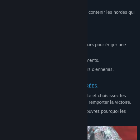
à détruire votre royaume.
Construisez une défense élaborée pour contenir les hordes qui
vous assaillent dans chaque scénario.
DES COMBINAISONS UNIQUES.
Choisissez judicieusement parmi
22 tours
pour ériger une
barricade impénétrable.
Découvrez le pouvoir des fusions d'éléments.
Il ne tient qu'à vous d'arrêter des milliers d'ennemis.
PROGRESSER CONTRE VENTS ET MARÉES.
Placez vos tours n'importe où sur la carte et choisissez les
bonnes
combinaisons d'éléments
pour remporter la victoire.
Avancez dans plusieurs mondes et découvrez pourquoi les
golems se sont dressés contre vous.