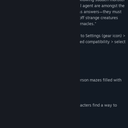
appearances. A security guard and special agent are amongst the
trapped guests. To find the exit—as well as answers—they must
travel through distorted spaces and fight off strange creatures
using mysterious devices known as "Tabernacles."
For best compatibility on Steam Deck: Go to Settings (gear icon) >
Properties... > Compatibility > turn on forced compatibility > select
Proton 7.0-6
KEY FEATURES
Hybrid Navigation
Explore top-down locations and first-person mazes filled with
monsters.
Fast-Paced Story
Experience a tense atmosphere as characters find a way to
escape the dangerous mall.
Brisk Combat