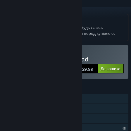
українська мова недоступна
Цей продукт не підтримує вашу мову. Будь ласка,
перегляньте список підтримуваних мов перед купівлею.
Придбати Advent Crossroad
До кошика
$9.99
ОСОБЛИВОСТІ
Однокористувацька гра
Steam Cloud
Сімейна бібліотека
Функції профілю обмежено