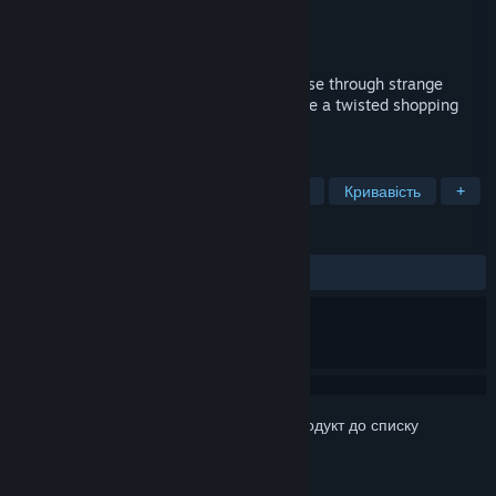
Розробник
NANKADA
Видавець
NANKADA
Дата виходу
11 серп. 2021
First-person dungeon crawler RPG. Traverse through strange
areas and fight vicious monsters to escape a twisted shopping
mall.
ПОЗНАЧКИ
Рольова гра
Японська рольова гра
Кривавість
+
РЕЦЕНЗІЇ
ЗА ВЕСЬ ЧАС:
схвальні
(90% з 30)
Увійдіть до акаунта
, щоби додати цей продукт до списку
бажаного чи позначити як ігнорований.