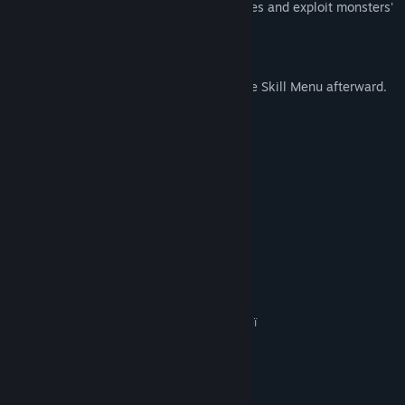
Engage in challenging turn-based battles and exploit monsters'
weaknesses to survive!
Customize Skillsets
Unlock new abilities during fights or the Skill Menu afterward.
Системні вимоги
МІНІМАЛЬНІ:
Потребує 64-бітних процесора та операційної
системи
Microsoft Windows® 10 (64bit)
ОС:
Intel Core i5 or better
ПРОЦЕСОР:
8 GB ОП
ОПЕРАТИВНА ПАМ’ЯТЬ:
650 MB доступного місця
МІСЦЕ НА ДИСКУ:
РЕКОМЕНДОВАНІ:
Потребує 64-бітних процесора та операційної
системи
Microsoft Windows® 10 (64bit)
ОС:
Intel Core i7 or better
ПРОЦЕСОР:
12 GB ОП
ОПЕРАТИВНА ПАМ’ЯТЬ: