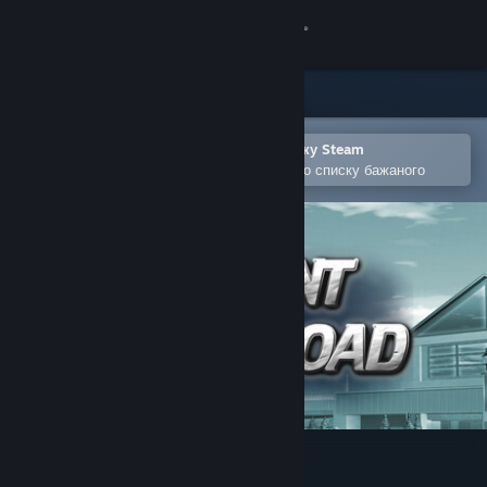
Увійти
Крамниця
Спільнота
Відкрити в мобільному застосунку Steam
Щоби легко придбати або додати до списку бажаного
Інформація
Підтримка
Змінити мову
Завантажити мобільний застосунок Steam
Переглянути повну версію
Advent Crossroad