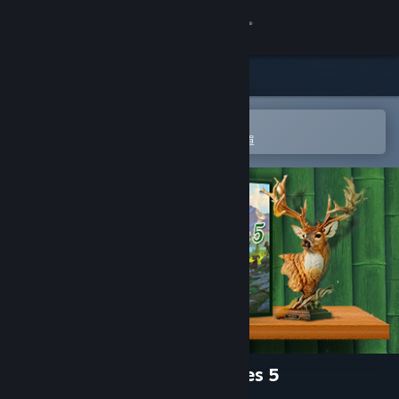
登入
商店
社群
在 Steam 行動應用程式中開啟
以輕鬆進行購買或新增至您的願望清單
關於
客服
變更語言
取得 Steam 行動應用程式
檢視電腦版網頁
1001 Jigsaw: Earth Chronicles 5