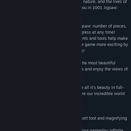
outstanding flora, beautiful views, gifts of nature, and the lives of
the peoples of the world. All this awaits you in 1001 Jigsaw:
Earth Chronicles 5.
Set a difficulty level to suit you in each jigsaw: number of pieces,
spinning, and deformation. Save your progress at any time!
Convenient controls with a multitude of hints and tools help make
the gameplay more comfortable. Make the game more exciting by
completing special quests to earn trophies!
1001 Jigsaw - your own encyclopedia of the most beautiful
corners of the planet Earth! Do the puzzles and enjoy the views of
our beautiful world.
It's time to know your planet better, to see all it's beauty in full-
color and solve all of the mysteries. Explore our incredible world
with the 1001 Jigsaw Planet Earth 5.
- 1001 high quality unique images
- well designed game-play: useful hints, sort tool and magnifying
glass.
- optional game difficulty control makes your gameplay infinite