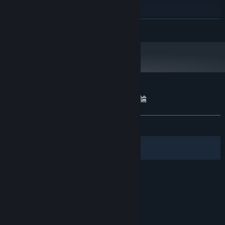
DIRECTX:
255 MB 可用空間
儲存空間:
自 2024 年 1 月 1 日（PT）起，Steam 用戶端僅支援 Windows 10 及更新版
*
繼續閱讀
本。
1001 Jigsaw: Earth Chronicles 5 的顧客評論
關於使用者評論
您的偏好設定
有史以來：
8 篇使用者評論
()
篩選條件
您的語言
© Valve Corporation. 版權所有。所有商標皆為個別所有
權人在美國與其它國家（地區）之財產。
隱私權政策
|
法律聲明
|
輔助功能
|
Steam 訂戶協議
|
退款
|