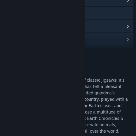
檢視社群中心
造訪網站
檢視更新歷史記錄
閱讀相關新聞
檢視討論區
繼續閱讀
尋找社群群組
關於此遊戲
1001. Jigsaw is the perfect gift for fans of classic jigsaws! It's
名稱:
1001 Jigsaw: Earth Chronicles 5
sure to go down a treat with anyone who has felt a pleasant
類型:
休閒
morning wind or a warm evening breeze, tried grandma's
發行日期:
2021 年 7 月 6 日
homemade pie or exotic fruits in another country, played with a
pet or seen a dolphin for the first time. Our Earth is vast and
great. To learn more about it, you can choose a multitude of
various methods or just play 1001 Jigsaw: Earth Chronicles 5
Seven themed jigsaw collections await you: wild animals,
mysterious underwater lands, birds from all over the world,