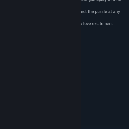
- custom styles of pieces with rotation
- save game progress and continue to collect the puzzle at any
time
- tasks and colorful trophies for those who love excitement
- pleasant and relaxing music
- Get 1001 puzzles for one purchase
It is beneficial!
系統需求
最低配備:
Windows XP SP3 x64
作業系統 *:
1500 MHz
處理器:
512 MB 記憶體
記憶體:
版本：9.0
DIRECTX:
255 MB 可用空間
儲存空間:
建議配備:
Windows 7 or later
作業系統 *:
2000 MHz
處理器:
1024 MB 記憶體
記憶體:
版本：9.0