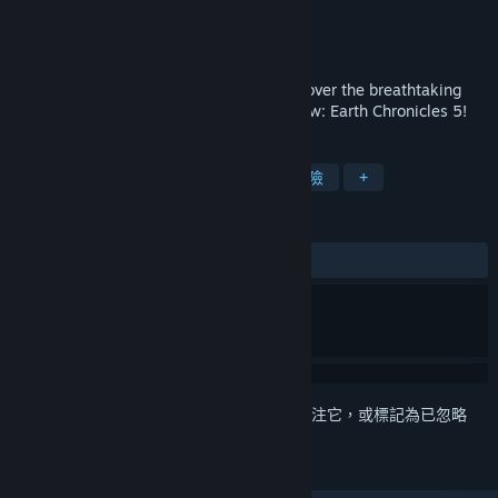
Creobit
開發人員
8floor
發行商
發行日
2021 年 7 月 6 日
1001 photos of our fantastic planet! Discover the breathtaking
beauty of our world alongside 1001 Jigsaw: Earth Chronicles 5!
標籤
休閒
獨立
單人
解謎
冒險
+
評論
有史以來：
8 篇使用者評論
()
登入
以將此項目新增至您的願望清單、關注它，或標記為已忽略