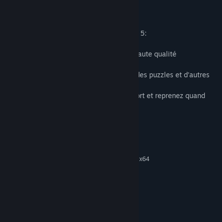
Jouez à 1001 Jigsaw Earth Chronicles 5!
Contenu de 1001 Jigsaw Earth Chronicles 5:
- reconstituez plus de 1 000 puzzles de haute qualité
- jouez sans aucune limite de temps
- personnalisez la difficulté, l’apparence des puzzles et d’autres
données
- sauvegardez votre progression sans effort et reprenez quand
vous le souhaitez
Configuration requise
MINIMALE :
Windows XP SP3 x64
SYSTÈME D'EXPLOITATION *:
1500 MHz
PROCESSEUR :
512 MB de mémoire
MÉMOIRE VIVE :
Version 9.0
DIRECTX :
255 MB d'espace disque
ESPACE DISQUE :
disponible