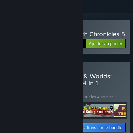
Acheter 1001 Jigsaw: Earth Chronicles 5
Ajouter au panier
$14.99
Acheter YII Through Time & Worlds:
Adventure Bundle Bundle 4 in 1
BUNDLE
(?)
Achetez ce bundle pour économiser 10 % sur les 4 articles !
Informations sur le bundle