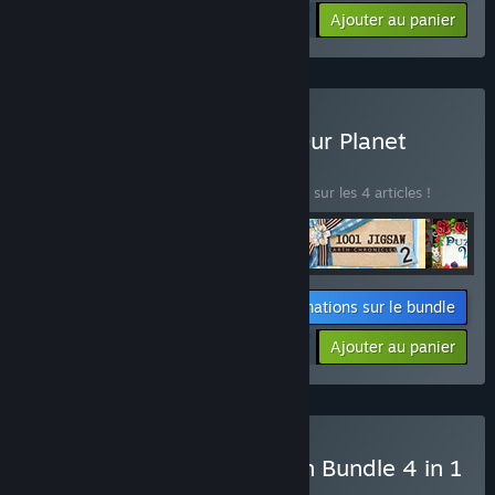
$53.96
-10%
-23%
Ajouter au panier
$41.81
Acheter III Chronicles of Our Planet
Bundle 4 in 1
BUNDLE
(?)
Achetez ce bundle pour économiser 10 % sur les 4 articles !
Informations sur le bundle
$53.96
-10%
-23%
Ajouter au panier
$41.81
Acheter I Puzzle Collection Bundle 4 in 1
BUNDLE