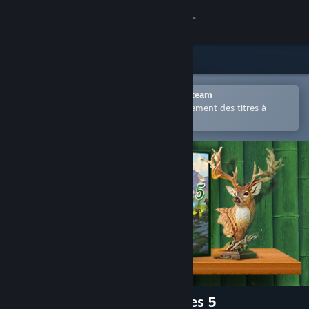
Se connecter
Magasin
Communauté
Ouvrir dans l'application mobile Steam
Permet d'acheter ou d'ajouter facilement des titres à
votre liste de souhaits.
À propos
Support
Changer la langue
Télécharger l'application mobile Steam
Voir version ordi. du site
1001 Jigsaw: Earth Chronicles 5