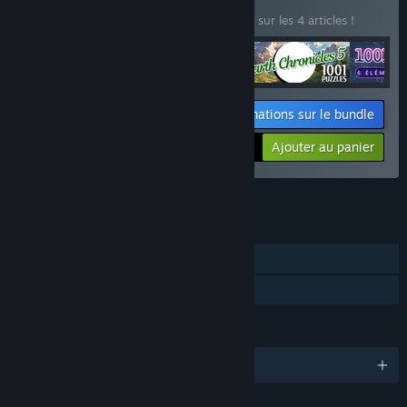
(?)
Achetez ce bundle pour économiser 10 % sur les 4 articles !
Informations sur le bundle
Votre prix :
-10%
Ajouter au panier
$53.96
Voir les 5 bundles
FONCTIONNALITÉS
Solo
Partage familial
LANGUES
Français et 3 autres langues