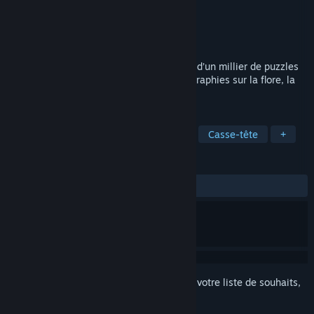
Développement
Creobit
Édition
8floor
Sorti le
6 juil. 2021
Voyagez sur la planète Terre grâce à plus d’un millier de puzzles
de toute beauté. Reconstituez des photographies sur la flore, la
faune, la géographie et l’histoire.
TAGS
Casual
Indépendant
Jeu solo
Casse-tête
+
ÉVALUATIONS
DEPUIS LE DÉBUT :
8 évaluations
()
Connectez-vous
pour ajouter cet article à votre liste de souhaits,
le suivre ou l'ignorer