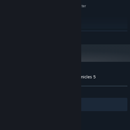
RECOMMANDÉE :
Windows 7 or later
SYSTÈME D'EXPLOITATION *:
2000 MHz
PROCESSEUR :
1024 MB de mémoire
MÉMOIRE VIVE :
Version 9.0
DIRECTX :
255 MB d'espace disque
ESPACE DISQUE :
EN SAVOIR PLUS
disponible
À compter du 1ᵉʳ janvier 2024, le client Steam sera compatible uniquement
*
avec Windows 10 et ses versions plus récentes.
Évaluations pour 1001 Jigsaw: Earth Chronicles 5
À propos des évaluations
Vos préférences
DEPUIS LE DÉBUT :
8 évaluations
()
Filtres
Vos langues
© Valve Corporation. Tous droits réservés. Toutes les