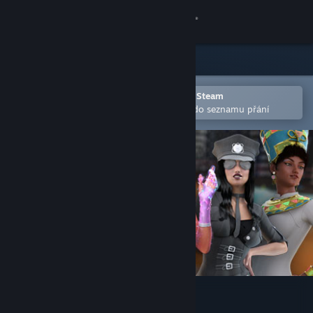
Přihlásit se
Obchod
Komunita
Otevřete v mobilní aplikaci služby Steam
Pro snazší zakoupení nebo přidání do seznamu přání
Informace
Podpora
Změnit jazyk
Mobilní aplikace služby Steam
Desktopová verze stránky
Costume Party