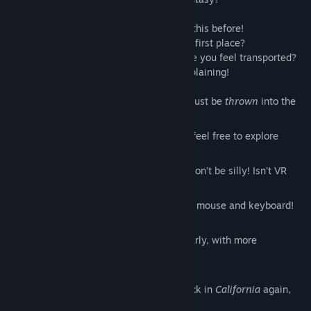
There’s
never
been a Costume Party like this before!
How did you get to this crazy hotel in the first place?
What
powers
do these girls have, to make you feel transported?
It’s all so very confusing, but I’m not complaining!
Venture into a ‘Quickie’ experience, to just be
thrown
into the
fun!
For those of you
craving
more control, feel free to explore
‘Custom’ mode!
Of course virtual reality is supported! Don’t be silly! Isn’t VR
real
anyway?
Or play
old-schoo
l style, with just your mouse and keyboard!
How about that!
We promise to update this game regularly, with more
characters! We really do!
And how do I leave this Hotel? I’m not back in
California
again,
am I?