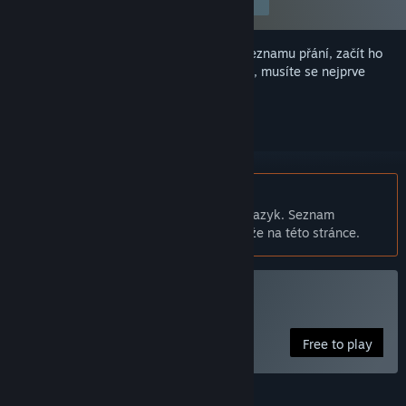
Upravit předvolby
Abyste si mohli tento produkt přidat do seznamu přání, začít ho
sledovat nebo ho zařadit mezi ignorované, musíte se nejprve
přihlásit
.
Čeština není podporována
Tento produkt nepodporuje Váš místní jazyk. Seznam
podporovaných jazyků je k dispozici níže na této stránce.
Hrát Costume Party
Free to play