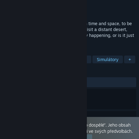
Vývojář
SinVR
Vydavatel
SinVR
Vydání
27. pro. 2021
Imagine a party, where you travel through time and space, to be
with the girls you’ve only dreamt about! Visit a distant desert,
slay the sea, walk the wildside. Is it really happening, or is it just
your fantasy?
ZNAČKY
Mysteriózní
Se sexuálním obsahem
Simulátory
+
RECENZE
VŠECHNY:
Smíšené
(45 % z 137)
Tento produkt je označen jako „pouze pro dospělé“. Jeho obsah
se Vám zobrazuje, protože jste jej povolili ve svých předvolbách.