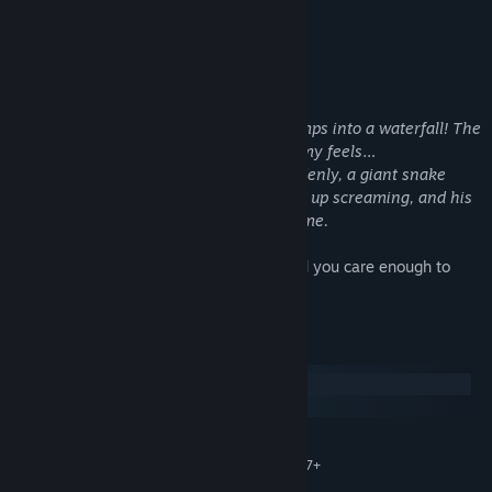
growing!
Here's one of the stories for a start:
Wakey Wakey
Jerry's exploring the jungle when he bumps into a waterfall! The
more he looks at it, the weirder his tummy feels…
Dream Catcher assembles a snake. Suddenly, a giant snake
appears right in front of Jerry! He wakes up screaming, and his
Dad takes him to the bathroom just in time.
It's your first night, Dream Catcher. Would you care enough to
commit to these dreamers?
Requisitos do Sistema
Windows
macOS
MÍNIMOS:
Microsoft® Windows® 7+
SISTEMA OPERATIVO *:
Dual Core 3.0 GHz Processor
PROCESSADOR: