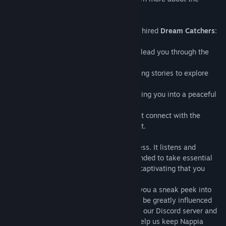
characters and their backstories!
Nappia has so much to offer to the newly hired
Dream Catchers
:
- A charismatic guide named Somnio will lead you through the
most complicated dreams.
- Dozens of unique characters with touching stories to explore
and reflect on.
- Immersive visual and sound design to bring you into a peaceful
and meditative mood. Just try it!
- Quirky puzzles based on the objects that connect with the
dreamers’ destiny and help you put it right.
This place is free of boredom and loneliness. It listens and
understands you. Although it is recommended to take essential
breaks – the atmosphere of Nappia is so captivating that you
won't notice your shift is over.
This 30-60 minutes experience will give you a sneak peek into
our vision.
Dream Catcher
is supposed to be greatly influenced
by the community. Please feel free to join our Discord server and
contribute any feedback and reviews to help us keep Nappia