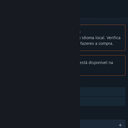
Não disponível em Português (Portugal)
Este produto não está disponível no teu idioma local. Verifica
a lista de idiomas disponíveis antes de fazeres a compra.
Aviso:
Dream Catcher: Prologue já não está disponível na
Loja Steam.
FUNCIONALIDADES
Um jogador
Partilha de Biblioteca
IDIOMAS
1 idiomas disponíveis