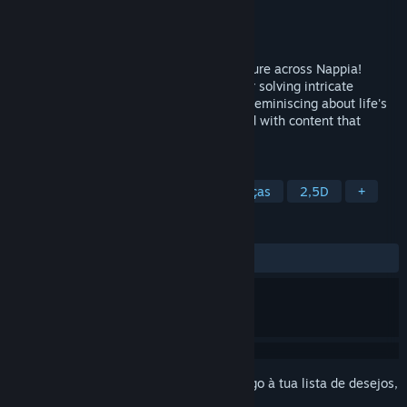
Developer
CM Games
Editora
CM Games
Lançamento:
16 jun. 2021
Embark on a short but memorable adventure across Nappia!
Spend your first night as a Dream Catcher solving intricate
puzzles, meeting unique characters, and reminiscing about life's
ups and downs. This experience is packed with content that
inspires and leaves you thinking.
MARCADORES
Aventura
Casual
Quebra-Cabeças
2,5D
+
ANÁLISES
DESDE O INÍCIO:
Positivas
(95% de 22)
Inicia a sessão
para adicionares este artigo à tua lista de desejos,
segui-lo ou ignorá-lo.