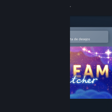
Iniciar sessão
Loja
Comunidade
Abre na app Steam Mobile
Para comprares ou adicionares à lista de desejos
Sobre
Apoio
Alterar idioma
Instala a app móvel do Steam
Ver versão para computadores
Dream Catcher: Prologue