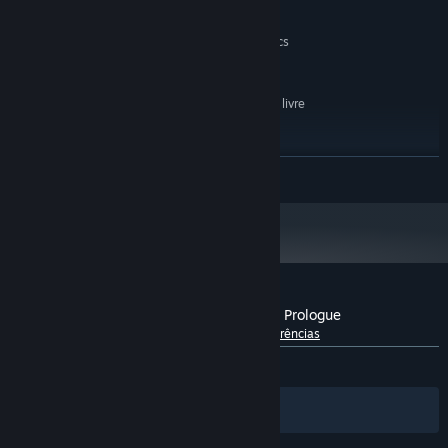
4 GB de RAM
MEMÓRIA:
DirectX 10-compatible graphics
PLACA GRÁFICA:
card with at least 1GB of video memory
Versão 10
DIRECTX:
Requer 500 MB de espaço livre
ESPAÇO NO DISCO:
RECOMENDADOS:
Versão 10
DIRECTX:
Requer 500 MB de espaço livre
ESPAÇO NO DISCO:
VER MAIS
A partir de 1 de janeiro de 2024, a aplicação Steam irá apenas funcionar no
*
Windows 10 e em versões mais recentes.
Análises de utilizadores - Dream Catcher: Prologue
Sobre as análises de utilizadores
As tuas preferências
DESDE O INÍCIO:
Positivas
(95% de 22)
Filtros
Os teus idiomas