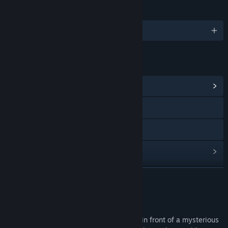
언어
1개 지원 언어
링크 및 정보
커뮤니티 허브 보기
웹사이트 방문
X
업데이트 기록 보기
관련 뉴스 보기
더 보기
토론장 보기
게임 정보
커뮤니티 그룹 찾기
What would you do if you found yourself in front of a mysterious