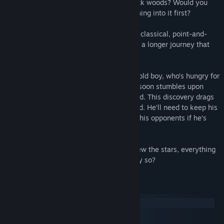
portal that suddenly appeared in your back woods? Would you
jump right in... or would you throw something into it first?
제목:
The Silent Sky Part I
장르:
어드벤처
,
인디
The Silent Sky is a hand-drawn, not quite classical, point-and-
출시일:
2022년 7월 28일
click adventure game – an introduction to a longer journey that
doesn’t end with the silent night sky.
The story revolves around a twelve-year-old boy, who’s hungry for
adventure. Unable to resist exploring, he soon stumbles upon
something he wasn’t supposed to ever find. This discovery drags
Siim to places he had no idea even existed. He’ll need to keep his
childlike spirit intact in order to out think his opponents if he’s
ever going to make it back home.
When we gaze up at the night sky and view the stars, everything
we see is calm and tranquil, but is it really so?
시스템 요구 사항
Windows
macOS
SteamOS + Linux