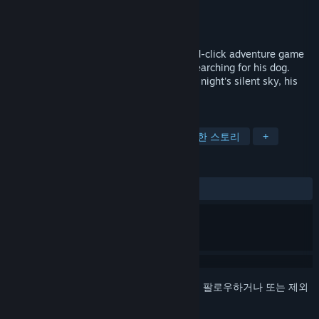
개발자
KAPA
배급사
KAPA
출시일
2022년 7월 28일
The Silent Sky is a hand-drawn, point-and-click adventure game
about a boy who goes wandering while searching for his dog.
Without even realizing it, while under the night's silent sky, his
epic journey is about to begin.
태그
포인트 앤드 클릭
어드벤처
풍부한 스토리
+
평가
전체:
복합적
(63%/11)
로그인
하셔서 게임을 찜 목록에 추가하거나, 팔로우하거나 또는 제외
로 지정하세요.