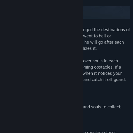
类型:
动作
,
冒险
,
休闲
,
独立
发行日期:
2021 年 10 月 22 日
The Death had a bad day at work and changed the destinations of
his clients. Whoever should go to heaven went to hell or
purgatory and the other way around. Now he will go after each
one to undo the mess before the boss realizes it.
Non-linear exploration, search for and recover souls in each
world, while avoiding enemies and overcoming obstacles. If a
soul's destiny is hell, it will try to escape when it notices your
presence, to avoid this, hide, walk slowly and catch it off guard.
Features
Non-linear exploration in a 2D world;
3 unique worlds with secrets, enemies and souls to collect;
heavily focused on exploring;
Stealth elements;
Original retro wave soundtrack based on requiem pieces;