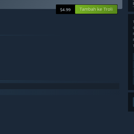
Tambah ke Troli
$4.99