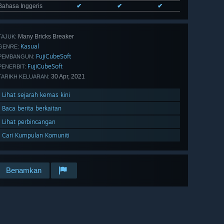
Bahasa Inggeris
✔
✔
✔
Many Bricks Breaker
TAJUK:
Kasual
GENRE:
FujiCubeSoft
PEMBANGUN:
FujiCubeSoft
PENERBIT:
30 Apr, 2021
TARIKH KELUARAN:
Lihat sejarah kemas kini
Baca berita berkaitan
Lihat perbincangan
Cari Kumpulan Komuniti
Benamkan