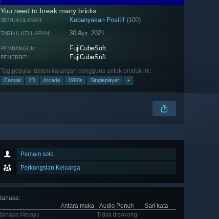
You need to break many bricks.
Kebanyakan Positif
(100)
SEMUA ULASAN:
30 Apr, 2021
TARIKH KELUARAN:
FujiCubeSoft
PEMBANGUN:
FujiCubeSoft
PENERBIT:
Tag popular dalam kalangan pengguna untuk produk ini:
Casual
2D
Arcade
1980s
Singleplayer
+
Pemain solo
Perkongsian Keluarga
Bahasa
:
Antara muka
Audio Penuh
Sari kata
Bahasa Melayu
Tidak disokong