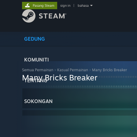
Pasang Steam
sign in
|
bahasa
GEDUNG
KOMUNITI
Semua Permainan
>
Kasual Permainan
>
Many Bricks Breaker
Many Bricks Breaker
TENTANG
SOKONGAN