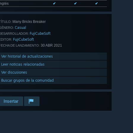
Inglés
✔
✔
✔
Many Bricks Breaker
TÍTULO:
Casual
GÉNERO:
FujiCubeSoft
DESARROLLADOR:
FujiCubeSoft
EDITOR:
30 ABR 2021
FECHA DE LANZAMIENTO:
Ver historial de actualizaciones
Leer noticias relacionadas
Ver discusiones
Buscar grupos de la comunidad
Insertar