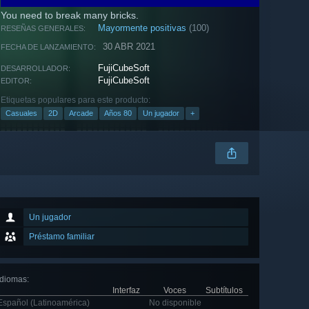
You need to break many bricks.
Mayormente positivas
(100)
RESEÑAS GENERALES:
30 ABR 2021
FECHA DE LANZAMIENTO:
FujiCubeSoft
DESARROLLADOR:
FujiCubeSoft
EDITOR:
Etiquetas populares para este producto:
Casuales
2D
Arcade
Años 80
Un jugador
+
Un jugador
Préstamo familiar
Idiomas
:
Interfaz
Voces
Subtítulos
Español (Latinoamérica)
No disponible