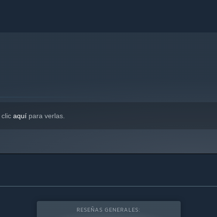
 clic
aquí
para verlas.
RESEÑAS GENERALES: