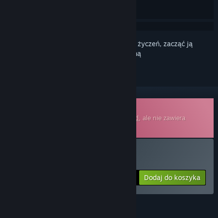
Zaloguj się
, aby dodać tę pozycję do listy życzeń, zacząć ją
obserwować lub oznaczyć jako ignorowaną
Ścieżka dźwiękowa do pobrania
Jest to dodatkowa zawartość dla
Eastward
, ale nie zawiera
bazowej gry.
Kup Eastward Soundtrack
Dodaj do koszyka
$9.99