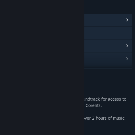
LINKI I INFORMACJE
Zobacz centrum społeczności
Odwiedź stronę internetową
Wyświetl historię aktualizacji
Zobacz powiązane aktualności
Znajdź grupy społeczności
ROZWIŃ
Tytuł:
Eastward Soundtrack
O tym DLC
Data wydania:
16 września 2021
Purchase the Eastward Original Game Soundtrack for access to
the game's soundtrack, composed by Joel Corelitz.
The soundtrack contains 72 tracks, with over 2 hours of music.
Lista utworów