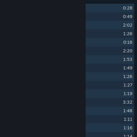
1
Game Over
0:28
2
Tale
0:49
3
Eastward
2:02
4
Indoor
1:26
5
Cooking
0:16
6
Life In A Pot
2:20
7
Sam
1:53
8
Ni Hao
1:49
9
Weather Talk
1:26
10
Bar
1:27
11
Johnny's
1:19
12
Ruin
3:32
13
Rust
1:48
14
Relax
1:11
15
Dark
1:16
16
Arrogant
1:14