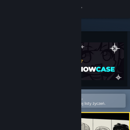
Zaloguj się
Sklep
Społeczność
Informacje
Wsparcie
Zmień język
Otwórz w aplikacji mobilnej Steam,
Pobierz aplikację mobilną Steam
aby łatwo kupić lub dodać do swojej listy życzeń.
Wersja przeglądarkowa