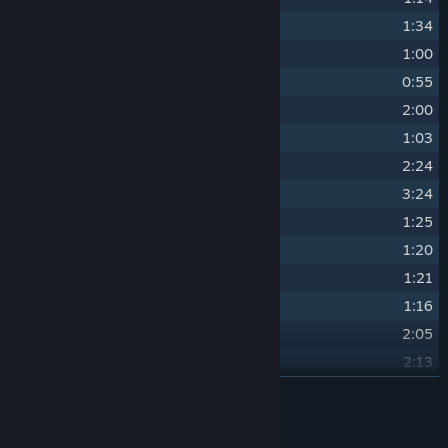
17
Evil
1:34
18
Village
1:00
19
School
0:55
20
Hurry Up
2:00
21
Silent Mist
1:03
22
Glimmer
2:24
23
Woody Path
3:24
24
Danger
1:25
25
Mysterious
1:20
26
Battle
1:21
27
Happy
1:16
28
Home
2:05
29
Greenberg
2:13
30
Confession
ROZWIŃ
2:39
31
Yamanoue No Machi
2:45
Współtwórcy
32
Saka No Machi
2:35