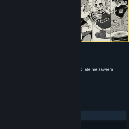
Eastward Soundtrack
Producent
Pixpil
Wydano
16 września 2021
Jest to dodatkowa zawartość dla
Eastward
, ale nie zawiera
bazowej gry.
RECENZJE
W OGÓLE:
Pozytywne
(100% z 33)