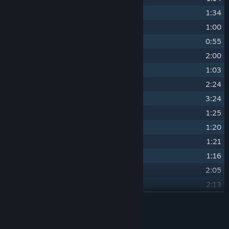
17
Evil
1:34
18
Village
1:00
19
School
0:55
20
Hurry Up
2:00
21
Silent Mist
1:03
22
Glimmer
2:24
23
Woody Path
3:24
24
Danger
1:25
25
Mysterious
1:20
26
Battle
1:21
27
Happy
1:16
28
Home
2:05
29
Greenberg
2:13
30
Confession
WEITERLESEN
2:39
31
Yamanoue No Machi
2:45
Mitwirkende
32
Saka No Machi
2:35