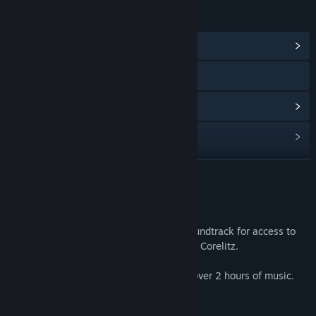
LINKS & INFOS
Communityhub anzeigen
Website besuchen
Updateverlauf anzeigen
Verwandte Neuigkeiten lesen
Communitygruppen finden
WEITERLESEN
Titel:
Eastward Soundtrack
Über dieses Produkt
Veröffentlichung:
16. Sep. 2021
Purchase the Eastward Original Game Soundtrack for access to
the game's soundtrack, composed by Joel Corelitz.
The soundtrack contains 72 tracks, with over 2 hours of music.
Titelliste