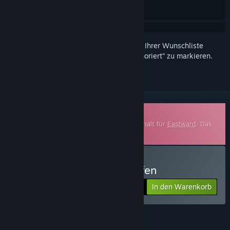
Melden Sie sich an
, um dieses Produkt zu Ihrer Wunschliste
hinzuzufügen, zu abonnieren oder als „Ignoriert“ zu markieren.
Soundtrack zum Herunterladen
Hierbei handelt es sich um einen Zusatzinhalt für
Eastward
. Das
Basisspiel ist darin nicht enthalten.
Eastward Soundtrack kaufen
In den Warenkorb
$9.99