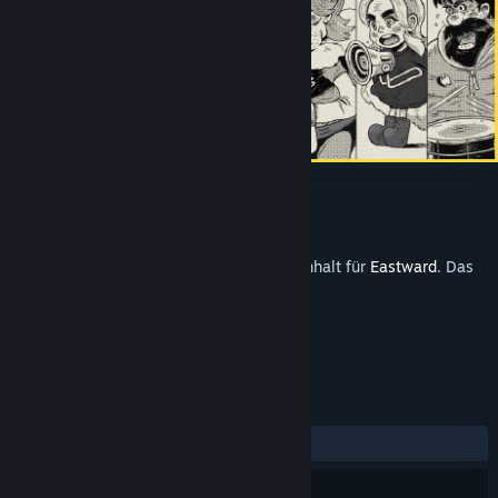
Eastward Soundtrack
Entwickler
Pixpil
Veröffentlichung
16. Sep. 2021
Hierbei handelt es sich um einen Zusatzinhalt für
Eastward
. Das
Basisspiel ist darin nicht enthalten.
REZENSIONEN
KEIN ZEITLIMIT:
Positiv
(100 % von 33)