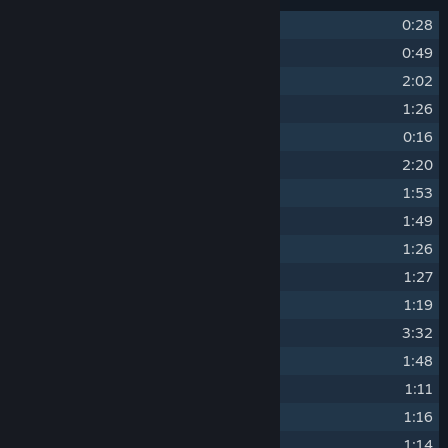
1
Game Over
0:28
2
Tale
0:49
3
Eastward
2:02
4
Indoor
1:26
5
Cooking
0:16
6
Life In A Pot
2:20
7
Sam
1:53
8
Ni Hao
1:49
9
Weather Talk
1:26
10
Bar
1:27
11
Johnny's
1:19
12
Ruin
3:32
13
Rust
1:48
14
Relax
1:11
15
Dark
1:16
16
Arrogant
1:14