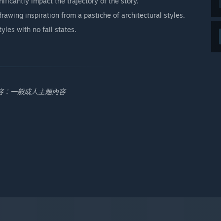
ificantly impact the trajectory of the story.
rawing inspiration from a pastiche of architectural styles.
yles with no fail states.
容：一般成人主題內容