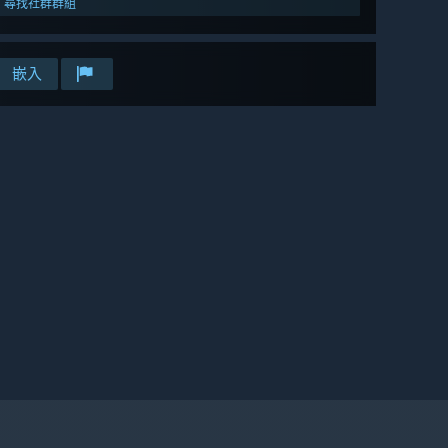
尋找社群群組
嵌入