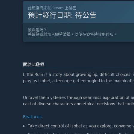
此遊戲尚未在 Steam 上發售
預計發行日期:
待公告
感興趣嗎？
將這款遊戲加入願望清單，以便在發售時收到通知。
關於此遊戲
Little Ruin is a story about growing up, difficult choices,
play as Isobel, a teenage girl entangled in the machinatio
Unravel the mysteries through seamless exploration of an
cast of diverse characters and ethical decisions that radi
Features:
Take direct control of Isobel as you explore, converse