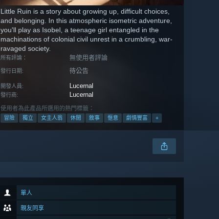
Little Ruin is a story about growing up, difficult choices,
and belonging. In this atmospheric isometric adventure,
you'll play as Isobel, a teenage girl entangled in the
machinations of colonial civil unrest in a crumbling, war-
ravaged society.
無使用者評論
所有評論：
待公告
發行日期:
Lucernal
開發人員:
Lucernal
發行商:
使用者為此產品所選用的熱門標籤：
冒險
獨立
女主人翁
休閒
敘事
愜意
劇情豐富
+
單人
親友同享