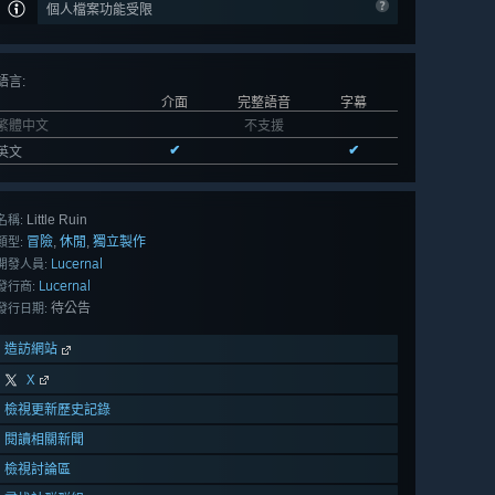
個人檔案功能受限
語言
:
介面
完整語音
字幕
繁體中文
不支援
✔
✔
英文
Little Ruin
名稱:
冒險
休閒
獨立製作
,
,
類型:
Lucernal
開發人員:
Lucernal
發行商:
待公告
發行日期:
造訪網站
X
檢視更新歷史記錄
閱讀相關新聞
檢視討論區