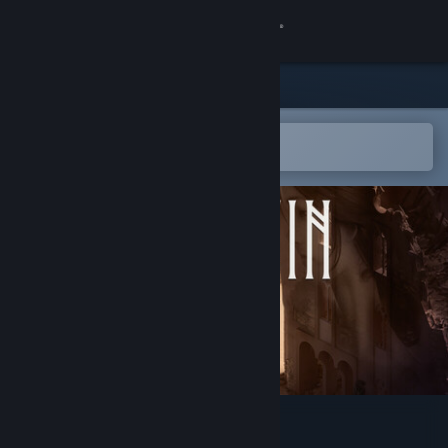
Iniciar sessão
Loja
Comunidade
Abre na app Steam Mobile
para adicionares à lista de desejos
Sobre
Apoio
Alterar idioma
Instala a app móvel do Steam
Ver versão para computadores
Little Ruin