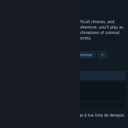
Developer
Lucernal
Editora
Lucernal
Lançamento:
Por anunciar
Little Ruin is a story about growing up, difficult choices, and
belonging. In this atmospheric isometric adventure, you'll play as
Isobel, a teenage girl entangled in the machinations of colonial
civil unrest in a crumbling, war-ravaged society.
MARCADORES
Aventura
Indie
Protagonista Feminina
+
ANÁLISES
Sem análises de utilizadores
Inicia a sessão
para adicionares este artigo à tua lista de desejos,
segui-lo ou ignorá-lo.