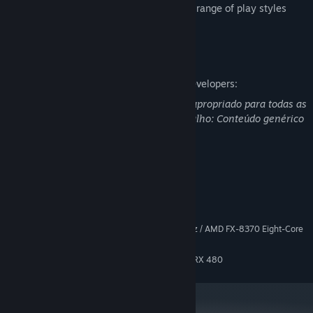
Designed to be accessible - enabling a range of play styles
with no fail states.
Descrição de conteúdo adulto
Descrição do conteúdo fornecida pelos developers:
O conteúdo deste produto pode não ser apropriado para todas as
idades ou para ser visto no local de trabalho: Conteúdo genérico
com temas adultos
Requisitos do Sistema
MÍNIMOS:
Windows 10
SISTEMA OPERATIVO:
Intel Core i5-7400 @ 3.00GHz / AMD FX-8370 Eight-Core
PROCESSADOR:
8 GB RAM MB de RAM
MEMÓRIA:
GeForce GTX 1060 / Radeon RX 480
PLACA GRÁFICA: