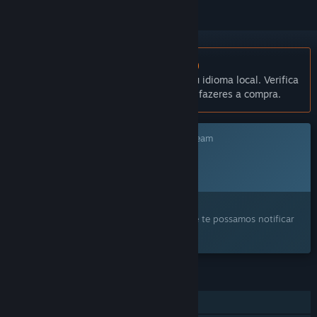
Não disponível em Português (Portugal)
Este produto não está disponível no teu idioma local. Verifica
a lista de idiomas disponíveis antes de fazeres a compra.
Este jogo ainda não está disponível no Steam
Data de lançamento planeada:
Por anunciar
Este produto despertou o teu interesse?
Adiciona-o à tua lista de desejos para que te possamos notificar
quando ele ficar disponível.
FUNCIONALIDADES
Um jogador