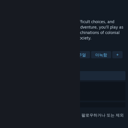
개발자
Lucernal
배급사
Lucernal
출시일
발표 예정
Little Ruin is a story about growing up, difficult choices, and
belonging. In this atmospheric isometric adventure, you'll play as
Isobel, a teenage girl entangled in the machinations of colonial
civil unrest in a crumbling, war-ravaged society.
태그
어드벤처
인디
여주인공
캐주얼
아늑함
+
평가
사용자 평가 없음
로그인
하셔서 게임을 찜 목록에 추가하거나, 팔로우하거나 또는 제외
로 지정하세요.