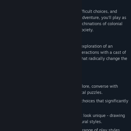
게임 정보
커뮤니티 그룹 찾기
Little Ruin is a story about growing up, difficult choices, and
belonging. In this atmospheric isometric adventure, you'll play as
Isobel, a teenage girl entangled in the machinations of colonial
제목:
Little Ruin
civil unrest in a crumbling, war-ravaged society.
장르:
어드벤처
,
캐주얼
,
인디
출시일:
발표 예정
Unravel the mysteries through seamless exploration of an
exquisitely designed world, thoughtful interactions with a cast of
diverse characters and ethical decisions that radically change the
course of the narrative.
Features:
Take direct control of Isobel as you explore, converse with
other characters and solve environmental puzzles.
Form an ideological position - through choices that significantly
impact the trajectory of the story.
Beautifully designed environments that look unique - drawing
inspiration from a pastiche of architectural styles.
Designed to be accessible - enabling a range of play styles