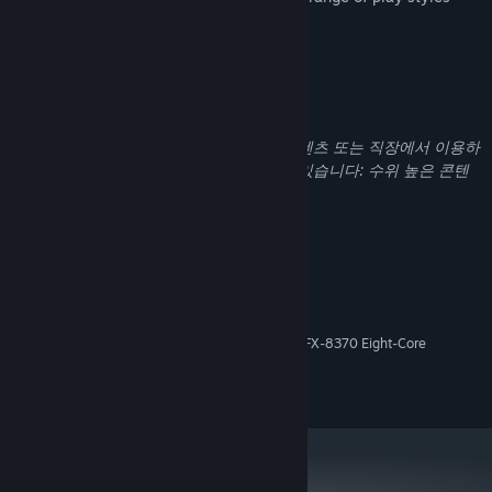
with no fail states.
성인 콘텐츠 설명
개발자의 콘텐츠 설명:
이 게임에는 모든 연령에 적합하지 않은 콘텐츠 또는 직장에서 이용하
기에 부적절할 수 있는 콘텐츠가 포함되어 있습니다: 수위 높은 콘텐
츠
시스템 요구 사항
최소:
Windows 10
운영 체제:
Intel Core i5-7400 @ 3.00GHz / AMD FX-8370 Eight-Core
프로세서:
8 GB RAM MB RAM
메모리:
GeForce GTX 1060 / Radeon RX 480
그래픽: