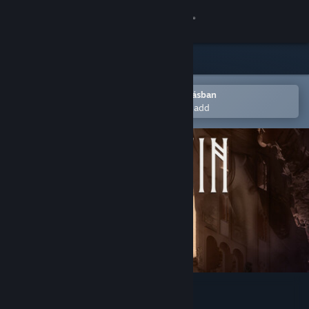
Bejelentkezés
Áruház
Közösség
Megnyitás a Steam mobilalkalmazásban
Hogy könnyen a kívánságlistádhoz add
Névjegy
Támogatás
Nyelvváltás
A Steam mobilalkalmazás beszerzése
Asztali weboldalra váltás
Little Ruin