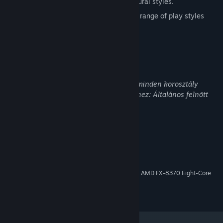
inspiration from a pastiche of architectural styles.
Designed to be accessible - enabling a range of play styles
with no fail states.
Felnőtt tartalom leírása
A fejlesztők így írják le a tartalmat:
E játék tartalma esetleg nem megfelelő minden korosztály
számára, vagy munkahelyi megtekintéshez: Általános felnőtt
témájú tartalom
Rendszerkövetelmények
MINIMUM:
Windows 10
OP. RENDSZER:
Intel Core i5-7400 @ 3.00GHz / AMD FX-8370 Eight-Core
PROCESSZOR:
8 GB RAM MB RAM
MEMÓRIA:
GeForce GTX 1060 / Radeon RX 480
GRAFIKA: