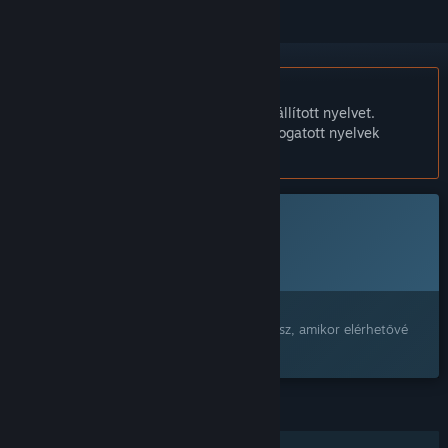
A Magyar nyelv nem támogatott.
Ez a termék nem támogatja a nálad beállított nyelvet.
Kérjük, vásárlás előtt tekintsd át a támogatott nyelvek
listáját.
Ez a játék még nem érhető el a Steamen
Tervezett megjelenési dátum:
Bejelentésre vár
Érdekel?
Add a kívánságlistádhoz, és értesítést kapsz, amikor elérhetővé
válik.
JELLEMZŐK
Egyjátékos