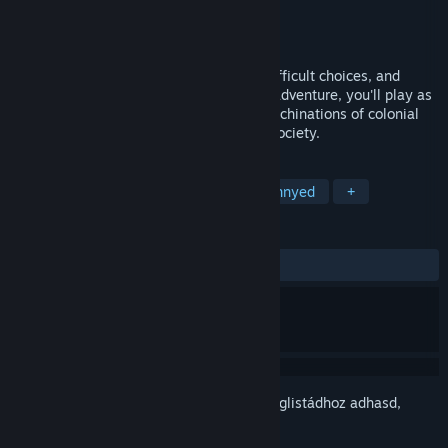
Fejlesztő
Lucernal
Kiadó
Lucernal
Megjelent
Bejelentésre vár
Little Ruin is a story about growing up, difficult choices, and
belonging. In this atmospheric isometric adventure, you'll play as
Isobel, a teenage girl entangled in the machinations of colonial
civil unrest in a crumbling, war-ravaged society.
CÍMKÉK
Kaland
Indie
Női főhős
Könnyed
+
ÉRTÉKELÉSEK
Nincs felhasználói értékelés
Jelentkezz be
, hogy ezt a tételt a kívánságlistádhoz adhasd,
követhesd vagy mellőzöttnek jelölhesd.