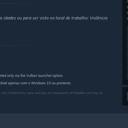
 idades ou para ser visto no local de trabalho: Violência
ed only via the Vulkan launcher option.
patível apenas com o Windows 10 ou posterior.
go, the Zombie Army name and logo are trademarks of Rebellion and may be