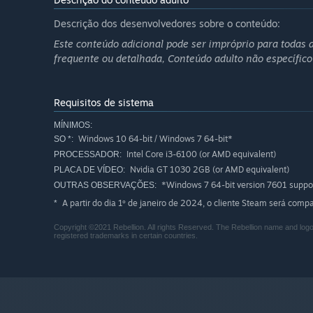
Descrição dos desenvolvedores sobre o conteúdo:
Este conteúdo adicional pode ser impróprio para todas as
frequente ou detalhada, Conteúdo adulto não específico
Requisitos de sistema
MÍNIMOS:
Windows 10 64-bit / Windows 7 64-bit*
SO *:
Intel Core i3-6100 (or AMD equivalent)
PROCESSADOR:
Nvidia GT 1030 2GB (or AMD equivalent)
PLACA DE VÍDEO:
*Windows 7 64-bit version 7601 support
OUTRAS OBSERVAÇÕES:
A partir do dia 1º de janeiro de 2024, o cliente Steam será com
*
Copyright ©2021 Rebellion. All rights Reserved. The Rebellion name and lo
registered trademarks in certain countries.