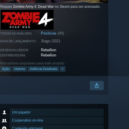
Requer
Zombie Army 4: Dead War
no Steam para ser acessado.
Positivas
(40)
TODAS AS ANÁLISES:
3/ago./2021
DATA DE LANÇAMENTO:
Rebellion
DESENVOLVEDOR:
Rebellion
DISTRIBUIDORA:
Marcadores populares para este produto:
Ação
Violento
Violência Detalhada
+
Um jogador
Cooperativo on-line
Conteúdo adicional