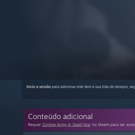
Inicie a sessão
para adicionar este item à sua lista de desejos, seg
Conteúdo adicional
Requer
Zombie Army 4: Dead War
no Steam para ser aces