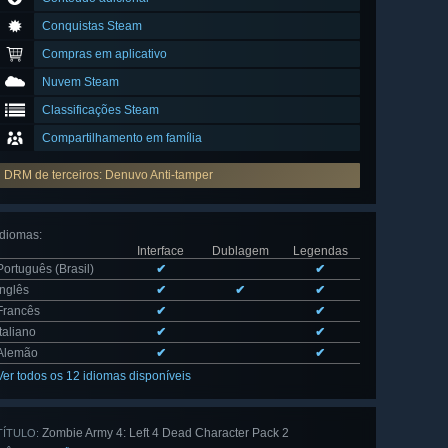
Conquistas Steam
Compras em aplicativo
Nuvem Steam
Classificações Steam
Compartilhamento em família
DRM de terceiros: Denuvo Anti-tamper
Idiomas
:
Interface
Dublagem
Legendas
Português (Brasil)
✔
✔
Inglês
✔
✔
✔
Francês
✔
✔
Italiano
✔
✔
Alemão
✔
✔
Ver todos os 12 idiomas disponíveis
Zombie Army 4: Left 4 Dead Character Pack 2
TÍTULO: