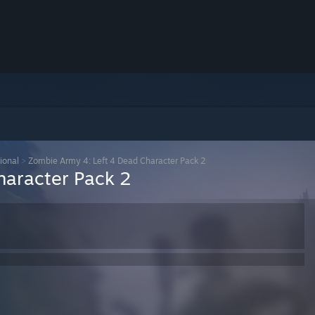
ional
>
Zombie Army 4: Left 4 Dead Character Pack 2
haracter Pack 2