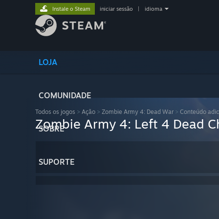
Instale o Steam
iniciar sessão
|
idioma
LOJA
COMUNIDADE
Todos os jogos
>
Ação
>
Zombie Army 4: Dead War
>
Conteúdo adic
Zombie Army 4: Left 4 Dead C
SOBRE
SUPORTE